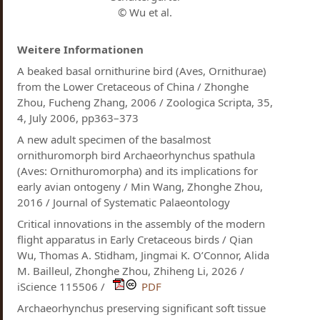
© Wu et al.
Weitere Informationen
A beaked basal ornithurine bird (Aves, Ornithurae)
from the Lower Cretaceous of China / Zhonghe
Zhou, Fucheng Zhang, 2006 / Zoologica Scripta, 35,
4, July 2006, pp363–373
A new adult specimen of the basalmost
ornithuromorph bird Archaeorhynchus spathula
(Aves: Ornithuromorpha) and its implications for
early avian ontogeny / Min Wang, Zhonghe Zhou,
2016 / Journal of Systematic Palaeontology
Critical innovations in the assembly of the modern
flight apparatus in Early Cretaceous birds / Qian
Wu, Thomas A. Stidham, Jingmai K. O’Connor, Alida
M. Bailleul, Zhonghe Zhou, Zhiheng Li, 2026 /
iScience 115506 /
PDF
Archaeorhynchus preserving significant soft tissue