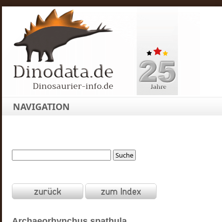
NAVIGATION
Archaeorhynchus
spathula