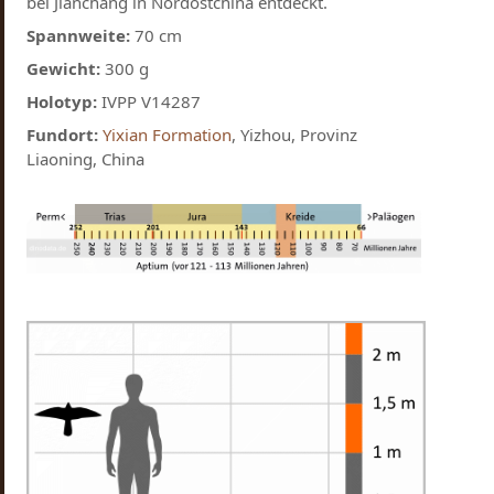
bei Jianchang in Nordostchina entdeckt.
Spannweite:
70 cm
Gewicht:
300 g
Holotyp:
IVPP V14287
Fundort:
Yixian Formation
, Yizhou, Provinz
Liaoning, China