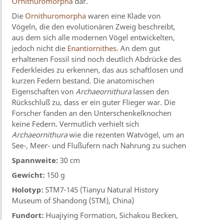
Ornithuromorpha
dar.
Die
Ornithuromorpha
waren eine Klade von
Vögeln, die den evolutionären Zweig beschreibt,
aus dem sich alle modernen Vögel entwickelten,
jedoch nicht die
Enantiornithes
. An dem gut
erhaltenen Fossil sind noch deutlich Abdrücke des
Federkleides zu erkennen, das aus schaftlosen und
kurzen Federn bestand. Die anatomischen
Eigenschaften von
Archaeornithura
lassen den
Rückschluß zu, dass er ein guter Flieger war. Die
Forscher fanden an den Unterschenkelknochen
keine Federn. Vermutlich verhielt sich
Archaeornithura
wie die rezenten Watvögel, um an
See-, Meer- und Flußufern nach Nahrung zu suchen
Spannweite:
30 cm
Gewicht:
150 g
Holotyp:
STM7-145 (Tianyu Natural History
Museum of Shandong (STM), China)
Fundort:
Huajiying Formation, Sichakou Becken,