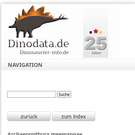
NAVIGATION
Archaeornithura
meemannae