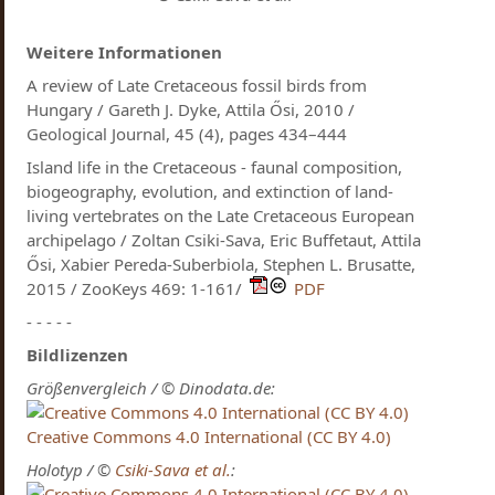
Weitere Informationen
A review of Late Cretaceous fossil birds from
Hungary / Gareth J. Dyke, Attila Ősi, 2010 /
Geological Journal, 45 (4), pages 434–444
Island life in the Cretaceous - faunal composition,
biogeography, evolution, and extinction of land-
living vertebrates on the Late Cretaceous European
archipelago / Zoltan Csiki-Sava, Eric Buffetaut, Attila
Ősi, Xabier Pereda-Suberbiola, Stephen L. Brusatte,
2015 / ZooKeys 469: 1-161/
PDF
- - - - -
Bildlizenzen
Größenvergleich / © Dinodata.de:
Creative Commons 4.0 International (CC BY 4.0)
Holotyp / ©
Csiki-Sava et al.
: