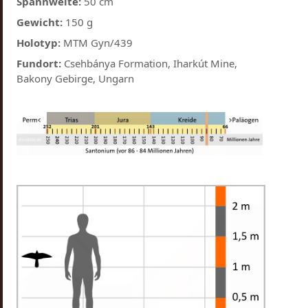
Spannweite:
50 cm
Gewicht:
150 g
Holotyp:
MTM Gyn/439
Fundort:
Csehbánya Formation, Iharkút Mine,
Bakony Gebirge, Ungarn