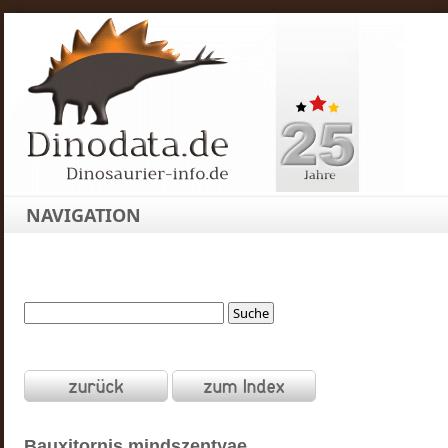
NAVIGATION
Bauxitornis
mindszentyae