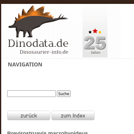
NAVIGATION
Brevirostruavis
macrohyoideus