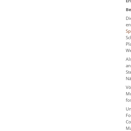
Er
Be
Di
en
Sp
Sc
Pl
We
Al
an
St
Nä
Vö
Mu
fo
Um
Fo
Co
Ma