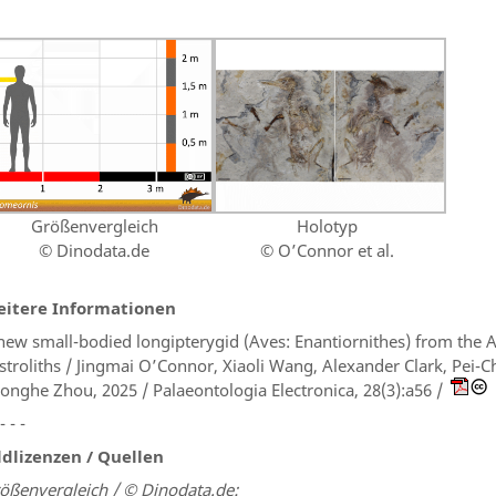
Größenvergleich
Holotyp
© Dinodata.de
© O’Connor et al.
itere Informationen
new small-bodied longipterygid (Aves: Enantiornithes) from the 
stroliths / Jingmai O’Connor, Xiaoli Wang, Alexander Clark, Pei-
onghe Zhou, 2025 / Palaeontologia Electronica, 28(3):a56 /
 - - -
ldlizenzen / Quellen
ößenvergleich / © Dinodata.de: