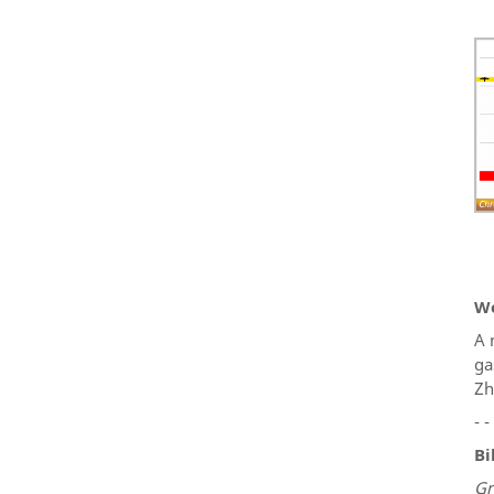
We
A 
ga
Zh
- -
Bi
Gr