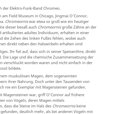
h der Elektro-Funk-Band Chromeo.
lien am Field Museum in Chicago, Jingmai O'Connor,
na.
Chromeornis
war etwa so groß wie ein heutiger
Wie dieser besaß auch
Chromeornis
große Zähne an der
 artikuliertes adultes Individuum, erhalten in einer
und die Zehen des linken Fußes fehlen, wobei auch
hen direkt neben den Halswirbeln erhalten sind
s. Ihr fiel auf, dass sich in seiner Speiseröhre, direkt
d. Die Lage und die chemische Zusammensetzung der
iten verschluckt worden waren und nicht einfach in der
sil bildete.
 einem muskulösen Magen, dem sogenannten
nern ihrer Nahrung. Doch unter den Tausenden von
noch nie ein Exemplar mit Magensteinen gefunden.
mit Magensteinen war, griff O’Connor auf frühere
lien von Vögeln, deren Magen mittels
dass die Steine ​​im Hals des
Chromeornis
keine
 gefunden, deutlich mehr, als bei anderen Vögeln mit