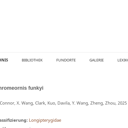
HNIS
BIBLIOTHEK
FUNDORTE
GALERIE
LEXI
hromeornis
funkyi
Connor, X. Wang, Clark, Kuo, Davila, Y. Wang, Zheng, Zhou, 2025
assifizierung:
Longipterygidae