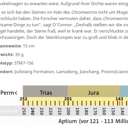
skelmagen zu erwarten wäre. Aufgrund ihrer Dichte waren einige
 es sich bei den Steinen im Hals des
Chromeornis
nicht um Magens
rschluckt haben. Die Forscher vermuten daher, dass
Chromeorni
ltsame Dinge zu tun“, sagt O’Connor. „Deshalb stellten wir die v
gel handelte, der Steine ​​fraß, weil er krank war. Er verschluckte
chzuwürgen. Doch der Steinklumpen war zu groß und blieb in de
annweite:
15 cm
wicht:
35 g
lotyp:
STM7-156
ndort:
Jiufotang Formation, Lamadong, Jianchang, ProvinzLiaoni