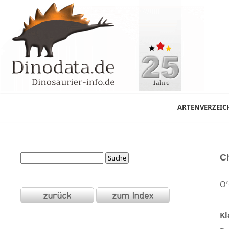
ARTENVERZEIC
C
O’
Kl