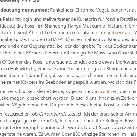
nährung:
omnivor
deutung des Namen:
Funkelnder Chromeo Vogel, benannt nac
e Paläontologin und stellvertretende Kuratorin für fossile Repti
tdeckte das Fossil im Shandong Tianyu Museum of Nature in Chi
atz
und weist Ähnlichkeiten mit dem größeren
Longipteryx
auf. 
hnabelspitze. Holotyp (STM7-156) ist ein nahezu vollständiges und
atte und einer Gegenplatte, bei der der größte Teil des Beckens 
ichteile des Körpers, Federn und eine große Masse von Gastrolit
s O’Connor das Fossil untersuchte, entdeckte sie etwas Merkwürdige
 den Halswirbeln, eine seltsame Ansammlung von Steinen befan
eine ​​deuteten darauf hin, dass sie tatsächlich vom Tier zu Lebze
he seines Körpers im Seeboden angespült wurden, wo sich das Fos
gel verschlucken kleine Steine, sogenannte
Gastrolithen
, die in
skelmagen, gespeichert werden. Dieser dient ihnen zum Zerklei
ssilen Vögeln derselben Gruppe wie dieses kleine Fossil wurde 
 festzustellen, ob
Chromeornis
tatsächlich der erste seiner Art 
rschungsergebnisse zurück, in denen sie und ihre Kollegen Fossi
mputertomographie untersucht wurde. Die CT-Scan-Daten zeigten, 
gensteine ​​waren. Es wurden über 800 winzige Steinchen im Hals