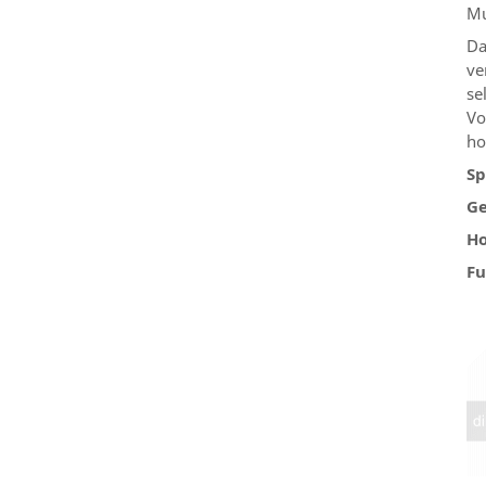
Mu
Da
ve
se
Vo
ho
Sp
Ge
Ho
Fu