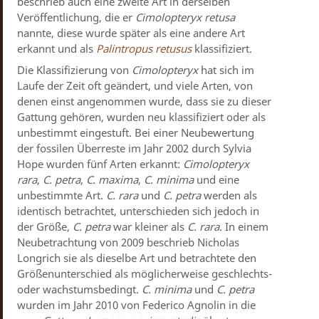
beschrieb auch eine zweite Art in derselben
Veröffentlichung, die er
Cimolopteryx retusa
nannte, diese wurde später als eine andere Art
erkannt und als
Palintropus retusus
klassifiziert.
Die Klassifizierung von
Cimolopteryx
hat sich im
Laufe der Zeit oft geändert, und viele Arten, von
denen einst angenommen wurde, dass sie zu dieser
Gattung gehören, wurden neu klassifiziert oder als
unbestimmt eingestuft. Bei einer Neubewertung
der fossilen Überreste im Jahr 2002 durch Sylvia
Hope wurden fünf Arten erkannt:
Cimolopteryx
rara
,
C. petra
,
C. maxima
,
C. minima
und eine
unbestimmte Art.
C. rara
und
C. petra
werden als
identisch betrachtet, unterschieden sich jedoch in
der Größe,
C. petra
war kleiner als
C. rara
. In einem
Neubetrachtung von 2009 beschrieb Nicholas
Longrich sie als dieselbe Art und betrachtete den
Größenunterschied als möglicherweise geschlechts-
oder wachstumsbedingt.
C. minima
und
C. petra
wurden im Jahr 2010 von Federico Agnolin in die