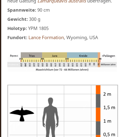
neue Gattung
Lamarqueavis australis
übertragen.
Spannweite:
90 cm
Gewicht:
300 g
Holotyp:
YPM 1805
Fundort:
Lance Formation
, Wyoming, USA