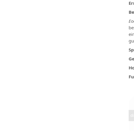
Er
Be
Eo
be
ei
gu
Sp
Ge
Ho
Fu