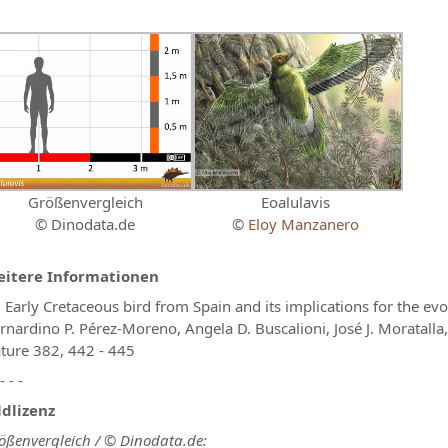
Größenvergleich
Eoalulavis
© Dinodata.de
©
Eloy Manzanero
itere Informationen
 Early Cretaceous bird from Spain and its implications for the evol
rnardino P. Pérez-Moreno, Angela D. Buscalioni, José J. Moratalla,
ture 382, 442 - 445
 - - -
ldlizenz
ößenvergleich / © Dinodata.de: