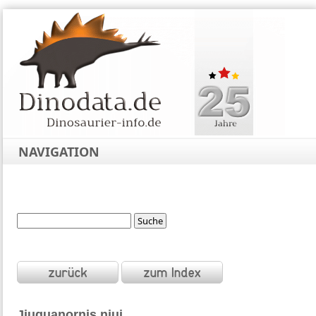
NAVIGATION
Jiuquanornis
niui