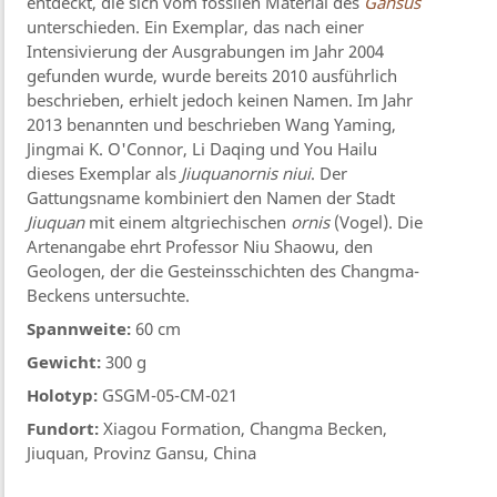
entdeckt, die sich vom fossilen Material des
Gansus
unterschieden. Ein Exemplar, das nach einer
Intensivierung der Ausgrabungen im Jahr 2004
gefunden wurde, wurde bereits 2010 ausführlich
beschrieben, erhielt jedoch keinen Namen. Im Jahr
2013 benannten und beschrieben Wang Yaming,
Jingmai K. O'Connor, Li Daqing und You Hailu
dieses Exemplar als
Jiuquanornis niui
. Der
Gattungsname kombiniert den Namen der Stadt
Jiuquan
mit einem altgriechischen
ornis
(Vogel). Die
Artenangabe ehrt Professor Niu Shaowu, den
Geologen, der die Gesteinsschichten des Changma-
Beckens untersuchte.
Spannweite:
60 cm
Gewicht:
300 g
Holotyp:
GSGM-05-CM-021
Fundort:
Xiagou Formation, Changma Becken,
Jiuquan, Provinz Gansu, China