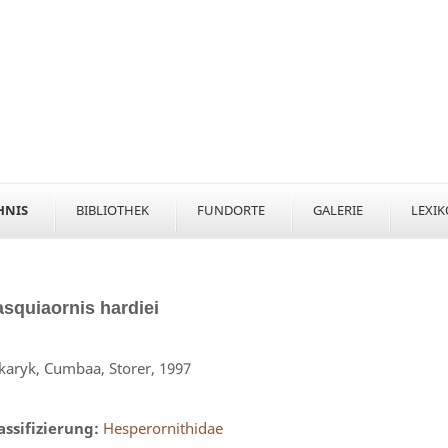
HNIS
BIBLIOTHEK
FUNDORTE
GALERIE
LEXI
asquiaornis
hardiei
karyk, Cumbaa, Storer, 1997
assifizierung:
Hesperornithidae