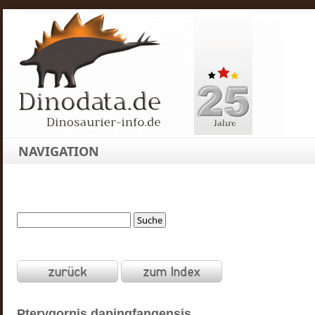
NAVIGATION
Pterygornis
dapingfangensis