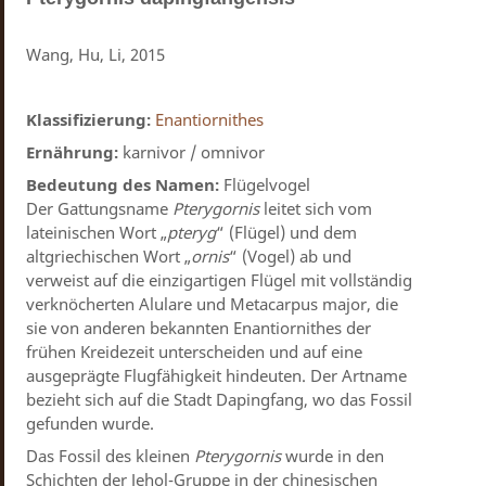
Wang, Hu, Li, 2015
Klassifizierung:
Enantiornithes
Ernährung:
karnivor / omnivor
Bedeutung des Namen:
Flügelvogel
Der Gattungsname
Pterygornis
leitet sich vom
lateinischen Wort „
pteryg
“ (Flügel) und dem
altgriechischen Wort „
ornis
“ (Vogel) ab und
verweist auf die einzigartigen Flügel mit vollständig
verknöcherten Alulare und Metacarpus major, die
sie von anderen bekannten Enantiornithes der
frühen Kreidezeit unterscheiden und auf eine
ausgeprägte Flugfähigkeit hindeuten. Der Artname
bezieht sich auf die Stadt Dapingfang, wo das Fossil
gefunden wurde.
Das Fossil des kleinen
Pterygornis
wurde in den
Schichten der Jehol-Gruppe in der chinesischen