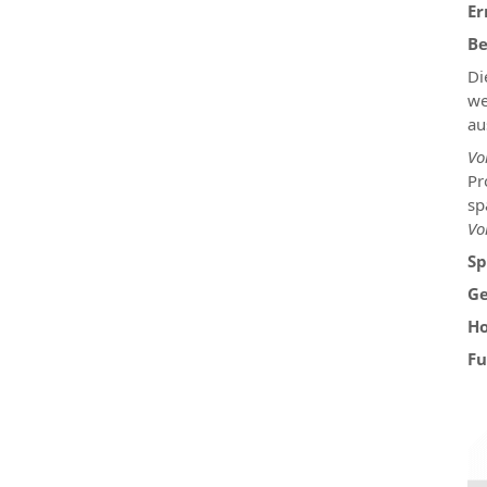
Er
Be
Di
we
au
Vo
Pr
sp
Vo
Sp
Ge
Ho
Fu