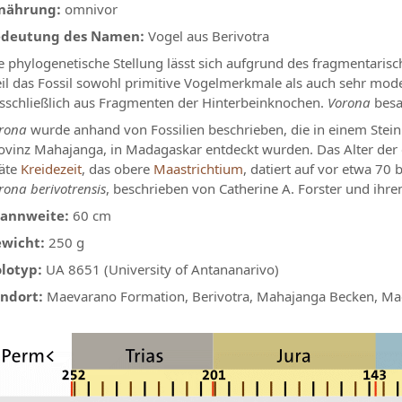
nährung:
omnivor
deutung des Namen:
Vogel aus Berivotra
e phylogenetische Stellung lässt sich aufgrund des fragmentari
il das Fossil sowohl primitive Vogelmerkmale als auch sehr mod
sschließlich aus Fragmenten der Hinterbeinknochen.
Vorona
besa
rona
wurde anhand von Fossilien beschrieben, die in einem Stein
ovinz Mahajanga, in Madagaskar entdeckt wurden. Das Alter der
äte
Kreidezeit
, das obere
Maastrichtium
, datiert auf vor etwa 70 
rona berivotrensis
, beschrieben von Catherine A. Forster und ihre
annweite:
60 cm
wicht:
250 g
lotyp:
UA 8651 (University of Antananarivo)
ndort:
Maevarano Formation, Berivotra, Mahajanga Becken, M