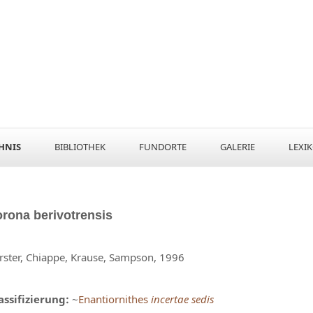
HNIS
BIBLIOTHEK
FUNDORTE
GALERIE
LEXI
orona
berivotrensis
rster, Chiappe, Krause, Sampson, 1996
assifizierung:
~
Enantiornithes
incertae sedis