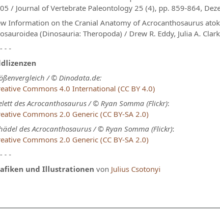
05 / Journal of Vertebrate Paleontology 25 (4), pp. 859-864, D
w Information on the Cranial Anatomy of Acrocanthosaurus atoken
losauroidea (Dinosauria: Theropoda) / Drew R. Eddy, Julia A. Cla
 - - -
ldlizenzen
ößenvergleich / © Dinodata.de:
eative Commons 4.0 International (CC BY 4.0)
elett des Acrocanthosaurus / © Ryan Somma (Flickr)
:
reative Commons 2.0 Generic (CC BY-SA 2.0)
hädel des Acrocanthosaurus / © Ryan Somma (Flickr)
:
reative Commons 2.0 Generic (CC BY-SA 2.0)
 - - -
afiken und Illustrationen
von
Julius Csotonyi