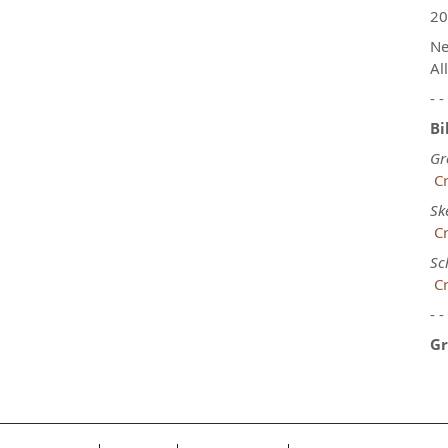
20
Ne
Al
- -
Bi
Gr
Cr
Sk
C
Sc
C
- -
Gr