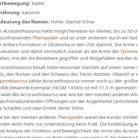
rtbewegung:
biped
nährung:
karnivor
deutung des Namen:
Hoher-Stachel-Echse
er
Acrocanthosaurus
hatte möglicherweise ein kleines, bis zu 50 
eischfressenden
Theropoden
und ist unter anderem durch ein fast
r Antlers Formation in Oklahoma in den USA stammt. Die Arme 
skulöser und damit vermutlich stärker als die Arme des
Tyranno
allen, mit der die Beutetiere gegriffen und festgehalten werden k
rocanthosaurus
besaß hohe neuronale Stacheln auf vielen seiner 
ls, den Rücken und den Schwanz des Tieres stützten. Obwohl er 
ganotosaurus
zählte
Acrocanthosaurus
immer noch zu den größt
ößte bekannte Exemplar (NCSM 14345) ist mit 11,5 m gemessen wo
hädel des
Acrocanthosaurus
war wie bei den meisten anderen
All
wichtsreduzierenden Öffnungen vor der Augenhöhle (antorbitale F
s Schädels und zwei Drittel seiner Höhe.
e bei den meisten anderen
Theropoden
waren die kurzen Vorderb
enten wohl mehr zur Unterstützung beim Fraß. Die Entdeckung 
ste Analyse der Funktion und Beweglichkeit der Arme des
Acroca
ochenverbindungen um festzustellen, wie weit sich die Gelenke be