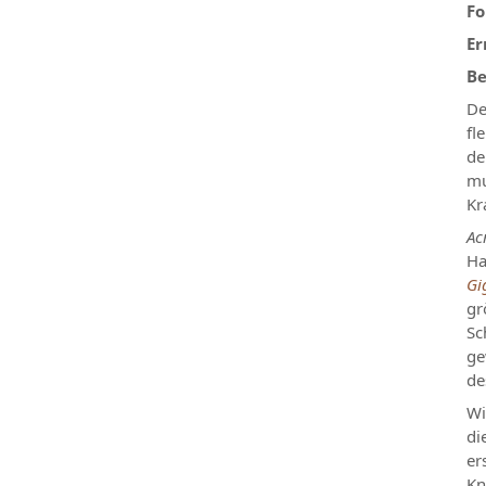
Fo
Er
Be
D
fl
de
mu
Kr
Ac
Ha
Gi
gr
Sc
ge
de
Wi
di
er
Kn