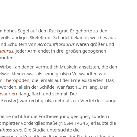
cm hohes Segel auf dem Rückgrat. Er gehörte zu den
 vollständiges Skelett mit Schädel bekannt, welches aus
und Schultern von
Acrocanthosaurus
waren größer und
saurus
. Jeder Arm endet in drei großen gebogenen
onnten.
Wirbel, an denen vermutlich Muskeln ansetzten, die den
etwas kleiner war als seine großen Verwandten wie
en
Theropoden
, die jemals auf der Erde existierten. Das
rden, allein der Schädel war fast 1,3 m lang. Der
osauriern
lang, flach und schmal. Die
enster) war recht groß, mehr als ein Viertel der Länge
eine nicht für die Fortbewegung geeignet, sondern
kompletter Vordergliedmaße (NCSM 14345) erlaubte die
nthosaurus
. Die Studie untersuchte die
wegen ließen. Als ein Ergebnis der Studie stellten die