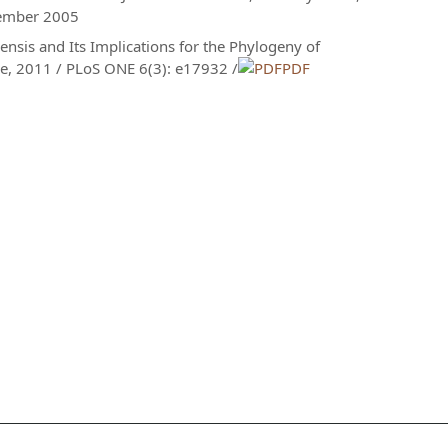
ezember 2005
sis and Its Implications for the Phylogeny of
rke, 2011 / PLoS ONE 6(3): e17932 /
PDF