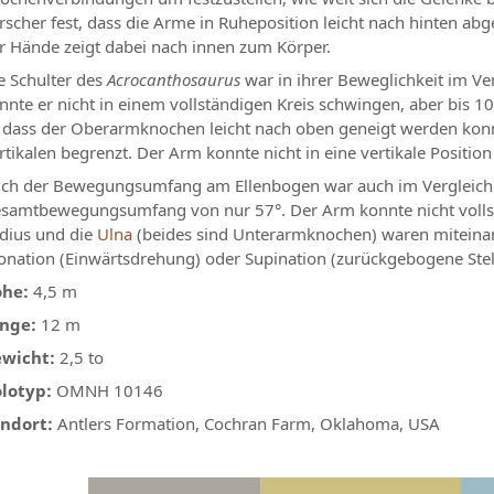
rscher fest, dass die Arme in Ruheposition leicht nach hinten ab
r Hände zeigt dabei nach innen zum Körper.
e Schulter des
Acrocanthosaurus
war in ihrer Beweglichkeit im V
nnte er nicht in einem vollständigen Kreis schwingen, aber bis 
 dass der Oberarmknochen leicht nach oben geneigt werden konn
rtikalen begrenzt. Der Arm konnte nicht in eine vertikale Positio
ch der Bewegungsumfang am Ellenbogen war auch im Vergleich 
samtbewegungsumfang von nur 57°. Der Arm konnte nicht vollst
dius und die
Ulna
(beides sind Unterarmknochen) waren miteinan
onation (Einwärtsdrehung) oder Supination (zurückgebogene Ste
he:
4,5 m
änge:
12 m
wicht:
2,5 to
lotyp:
OMNH 10146
ndort:
Antlers Formation, Cochran Farm, Oklahoma, USA