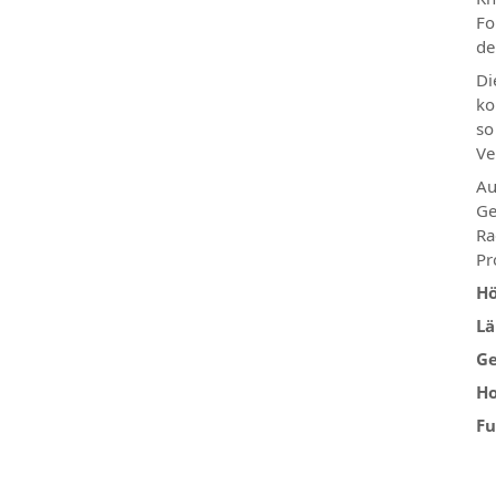
Fo
de
Di
ko
so
Ve
Au
Ge
Ra
Pr
Hö
L
Ge
Ho
Fu