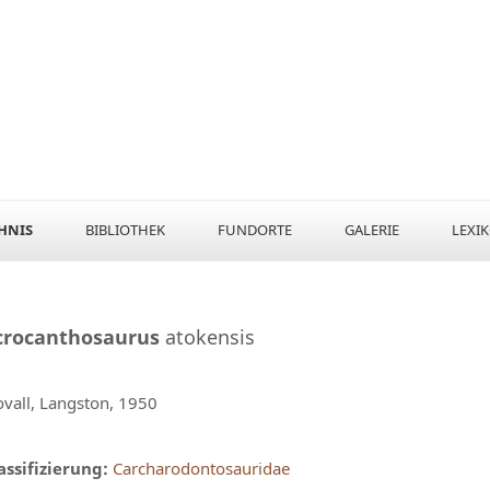
HNIS
BIBLIOTHEK
FUNDORTE
GALERIE
LEXI
crocanthosaurus
atokensis
ovall, Langston, 1950
assifizierung:
Carcharodontosauridae