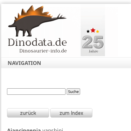
NAVIGATION
Ajancingenia
yanshini