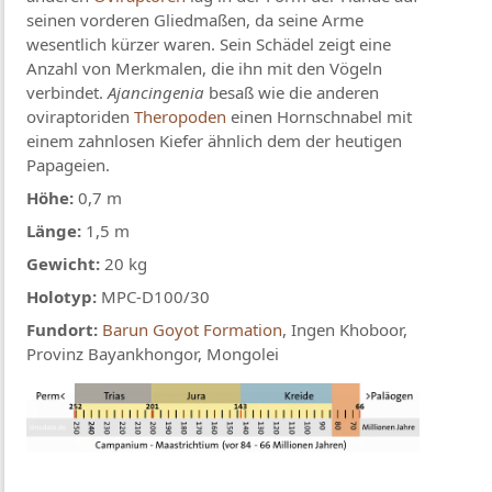
seinen vorderen Gliedmaßen, da seine Arme
wesentlich kürzer waren. Sein Schädel zeigt eine
Anzahl von Merkmalen, die ihn mit den Vögeln
verbindet.
Ajancingenia
besaß wie die anderen
oviraptoriden
Theropoden
einen Hornschnabel mit
einem zahnlosen Kiefer ähnlich dem der heutigen
Papageien.
Höhe:
0,7 m
Länge:
1,5 m
Gewicht:
20 kg
Holotyp:
MPC-D100/30
Fundort:
Barun Goyot Formation
, Ingen Khoboor,
Provinz Bayankhongor, Mongolei