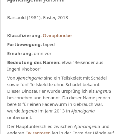
Barsbold (1981); Easter, 2013
Klassifizierung:
Oviraptoridae
Fortbewegung:
biped
Ernährung:
omnivor
Bedeutung des Namen:
etwa "Reisender aus
Ingeni Khoboor"
Von
Ajancingenia
sind ein Teilskelett mit Schädel
sowie fünf Teilskelette ohne Schädel bekannt.
Dieser Dinosaurier wurde ursprünglich als
Ingenia
beschrieben und benannt. Da dieser Name jedoch
bereits für einen Fadenwurm in Gebrauch war,
wurde
Ingenia
im Jahr 2013 in
Ajancigenia
umbenannt.
Der Hauptunterschied zwischen
Ajancingenia
und
anderen
Oviraptoren
lag in der Form der Hände auf