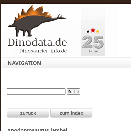
NAVIGATION
Anodontosaurus
lambei