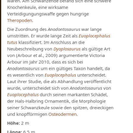
waren. Am Schwanzende befand sich eine schwere
Knochenkeule, eine wirksame
Verteidigungungswaffe gegen hungrige
Theropoden
.
Die Zuordnung des
Anodontosaurus
war lange
umstritten. Er wurde lange Zeit als
Euoplocephalus
tutus
klassifiziert. Im Anschluss an die
Neubeschreibung von
Dyoplosaurus
als gültige Art
von (Arbour et al., 2009) argumentierte Victoria
Arbour im Jahr 2010, dass es sich bei
Anodontosaurus
um ein gültiges Taxon handelt, da
es wesentlich von
Euoplocephalus
unterscheidet.
Laut ihrer Studie, die als Abhandlung veröffentlicht
wurde, unterscheidet sich von
Anodontosaurus
von
Euoplocephalus
durch seinen markanten Schädel,
der Hals-Halbring Ornamentik, die Morphologie
seiner Schwanzkeule sowie den spitzen, dreieckigen
und knopfförmigen
Osteodermen
.
Höhe:
2 m
Länge:
6,5 m