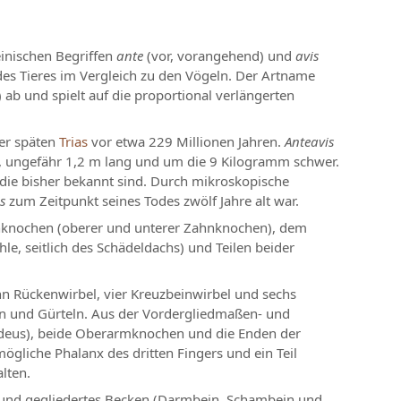
einischen Begriffen
ante
(vor, vorangehend) und
avis
es Tieres im Vergleich zu den Vögeln. Der Artname
 ab und spielt auf die proportional verlängerten
er späten
Trias
vor etwa 229 Millionen Jahren.
Anteavis
er, ungefähr 1,2 m lang und um die 9 Kilogramm schwer.
, die bisher bekannt sind. Durch mikroskopische
s
zum Zeitpunkt seines Todes zwölf Jahre alt war.
nknochen (oberer und unterer Zahnknochen), dem
, seitlich des Schädeldachs) und Teilen beider
hn Rückenwirbel, vier Kreuzbeinwirbel und sechs
n und Gürteln. Aus der Vordergliedmaßen- und
coideus), beide Oberarmknochen und die Enden der
ögliche Phalanx des dritten Fingers und ein Teil
lten.
 und gegliedertes Becken (Darmbein, Schambein und