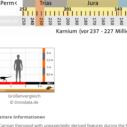
Größenvergleich
© Dinodata.de
itere Informationen
Carnian theropod with unexpectedly derived features during the fi