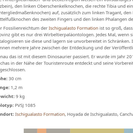
tzbein), den linken Oberschenkelknochen, die rechte Tibia und e
ntergliedmaßenknochen) auf, zusätzlich zum linken Tragant, de
ttelfußknochen des zweiten Fingers und den linken Phalangen de
r Fossilienreichtum der
Ischigualasto Formation
ist so groß, dass
ovinz gibt es nur drei Wirbeltierpaläontologen. Jedes Mal, wenn
talogisieren sie diese und lagern sie unvorbereitet in Schränken.
nnen mehrere Jahre zwischen der Entdeckung und der Veröffentli
nau das ist mit diesem Dinosaurier passiert. Er wurde im Jahr 
chas in der Nähe der Touristenroute entdeckt und seine Vorbere
geschlossen.
he:
30 cm
nge:
1,2 m
wicht:
9 kg
lotyp:
PVSJ 1085
ndort:
Ischigualasto Formation
, Hoyada de Ischigualasto, Canch