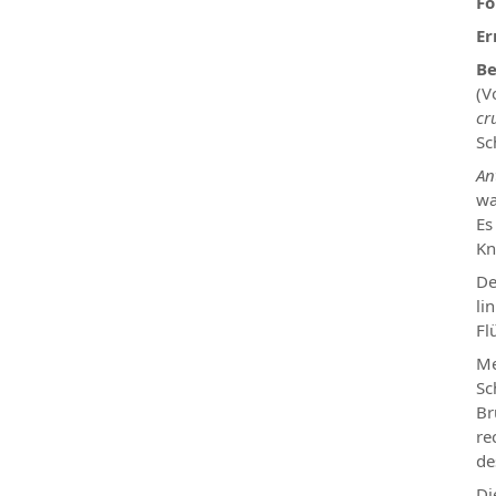
Fo
Er
Be
(V
cr
Sc
An
wa
Es
Kn
De
li
Fl
Me
Sc
Br
re
de
Di