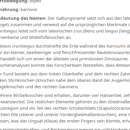
rtbewegung:
biped
nährung:
karnivor
deutung des Namen:
Der Gattungsname setzt sich aus den lat
ogel) zusammen und verweist auf die ursprünglichen Merkmale d
urilongus
leitet sich vom lateinischen
crus
(Bein) und
longus
(lang)
hienbeine und Mittelfußknochen an.
teavis crurilongus
durchstreifte die Erde während des
Karniums
d
r ein kleiner, zweibeiniger und fleischfressender Raubdinosauri
 handelt sich um einen der ältesten und primitivsten Dinosaurier
ochenanalysen konnte das Forscherteam feststellen, dass
Anteavi
r Fund besteht aus dem linken Oberkiefer und dem rechten Zah
nken Stirnknochen (Knochen nahe dem oberen Rand der Augenhöhle
ügelknochen und des rechten Gaumens.
hrere Wirbelknochen sind erhalten, darunter vier Halswirbel, ze
hwanzwirbel. Die restlichen Elemente gehören zu den Gliedmaße
ustregion sind ein Teil des rechten Schulterblatts (Scapulocora
chten Elle (oberer und unterer Vordergliedmaßenknochen), eine m
ssen, was das Ungual (Klaue) des ersten Fingers sein könnte, erha
e Hintergliedmaßen- und Beckenregion weisen ein vollständiges