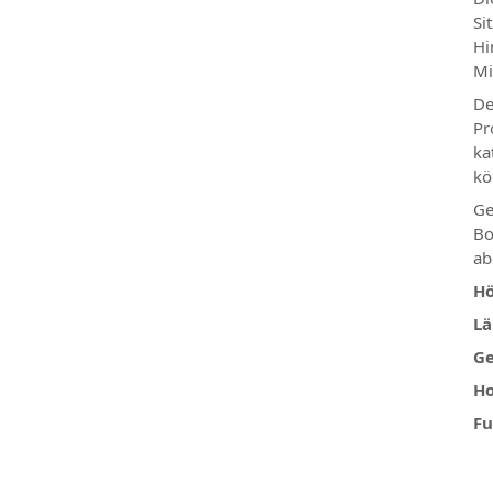
Si
Hi
Mi
De
Pr
ka
kö
Ge
Bo
ab
Hö
Lä
Ge
Ho
Fu