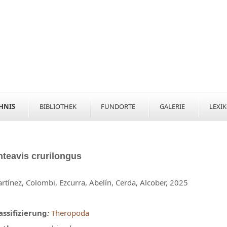
HNIS
BIBLIOTHEK
FUNDORTE
GALERIE
LEXI
nteavis
crurilongus
rtínez, Colombi, Ezcurra, Abelín, Cerda, Alcober, 2025
assifizierung
:
Theropoda