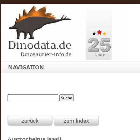
NAVIGATION
Austrocheirus
isasii