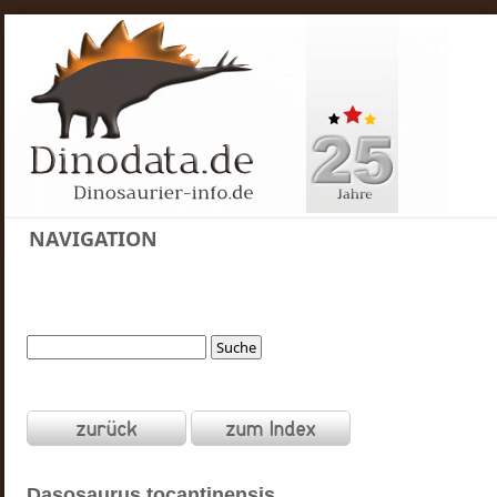
NAVIGATION
Dasosaurus
tocantinensis