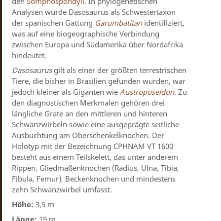
den
Somphospondyli
. In phylogenetischen
Analysen wurde Dasosaurus als Schwestertaxon
der spanischen Gattung
Garumbatitan
identifiziert,
was auf eine biogeographische Verbindung
zwischen Europa und Südamerika über Nordafrika
hindeutet.
Dasosaurus
gilt als einer der größten terrestrischen
Tiere, die bisher in Brasilien gefunden wurden, war
jedoch kleiner als Giganten wie
Austroposeidon
. Zu
den diagnostischen Merkmalen gehören drei
längliche Grate an den mittleren und hinteren
Schwanzwirbeln sowie eine ausgeprägte seitliche
Ausbuchtung am Oberschenkelknochen. Der
Holotyp mit der Bezeichnung CPHNAM VT 1600
besteht aus einem Teilskelett, das unter anderem
Rippen, Gliedmaßenknochen (Radius, Ulna, Tibia,
Fibula, Femur), Beckenknochen und mindestens
zehn Schwanzwirbel umfasst.
Höhe:
3,5 m
Länge:
19 m