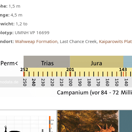
he:
1,5 m
nge:
4,5 m
wicht:
1,2 to
lotyp:
UMNH VP 16699
ndort:
Wahweap Formation
, Last Chance Creek,
Kaiparowits Pla