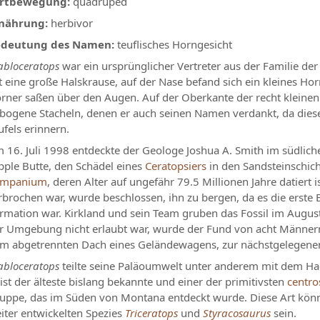
rtbewegung:
quadruped
nährung:
herbivor
deutung des Namen:
teuflisches Horngesicht
abloceratops
war ein ursprünglicher Vertreter aus der Familie de
t eine große Halskrause, auf der Nase befand sich ein kleines Ho
rner saßen über den Augen. Auf der Oberkante der recht kleinen
bogene Stacheln, denen er auch seinen Namen verdankt, da diese
ufels erinnern.
 16. Juli 1998 entdeckte der Geologe Joshua A. Smith im südliche
pple Butte, den Schädel eines
Ceratopsiers
in den Sandsteinschi
ampanium
, deren Alter auf ungefähr 79.5 Millionen Jahre datiert i
rbrochen war, wurde beschlossen, ihn zu bergen, da es die erste
rmation war. Kirkland und sein Team gruben das Fossil im Augus
r Umgebung nicht erlaubt war, wurde der Fund von acht Männern 
m abgetrennten Dach eines Geländewagens, zur nächstgelegene
abloceratops
teilte seine Paläoumwelt unter anderem mit dem H
 ist der älteste bislang bekannte und einer der primitivsten
centro
uppe, das im Süden von Montana entdeckt wurde. Diese Art könnt
iter entwickelten Spezies
Triceratops
und
Styracosaurus
sein.