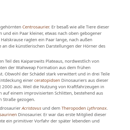
r gehörnten
Centrosaurier
. Er besaß wie alle Tiere dieser
rn und ein Paar kleiner, etwas nach oben gebogener
 Halskrause ragten ein Paar lange, nach außen
 an die künstlerischen Darstellungen der Hörner des
n Teil des Kaiparowits Plateaus, nordwestlich von
chten der Wahweap Formation aus dem frühen
st. Obwohl der Schädel stark verwittert und in drei Teile
 Entdeckung einer
ceratopidsen
Dinosauriers aus dieser
t 2000 aus. Weil die Nutzung von Kraftfahrzeugen in
auf einem improvisierten Schlitten, bestehend aus
n Straße gezogen.
adrosaurier
Acristavus
und dem
Theropoden
Lythronax
.
saurinen
Dinosaurier. Er war das erste Mitglied dieser
e ein primitiver Vorfahr der später lebenden und