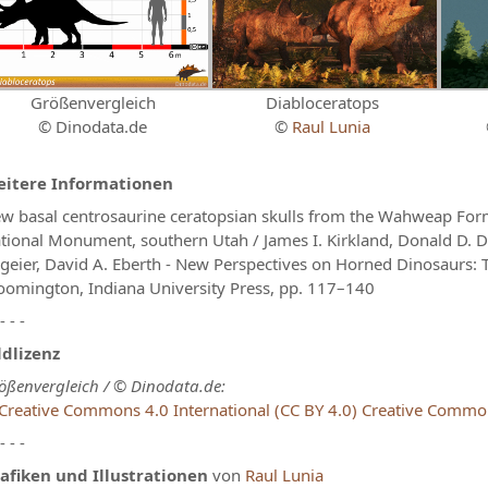
Größenvergleich
Diabloceratops
© Dinodata.de
©
Raul Lunia
itere Informationen
w basal centrosaurine ceratopsian skulls from the Wahweap For
tional Monument, southern Utah / James I. Kirkland, Donald D. De
lgeier, David A. Eberth - New Perspectives on Horned Dinosaurs
oomington, Indiana University Press, pp. 117–140
 - - -
ldlizenz
ößenvergleich / © Dinodata.de:
Creative Commons
 - - -
afiken und Illustrationen
von
Raul Lunia