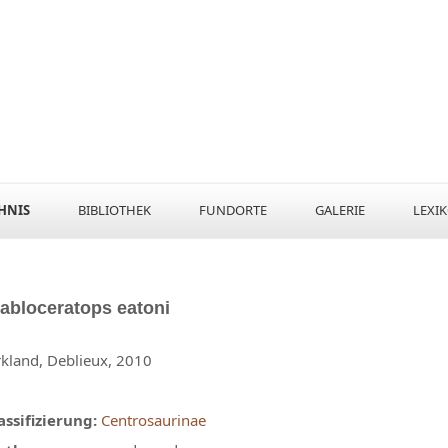
HNIS
BIBLIOTHEK
FUNDORTE
GALERIE
LEXI
iabloceratops
eatoni
rkland, Deblieux, 2010
assifizierung:
Centrosaurinae