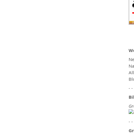
We
Ne
Na
Al
Bl
- -
Bi
Gr
- -
Gr