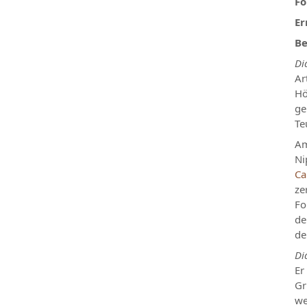
Fo
Er
Be
Di
Ar
Hö
ge
Te
Am
Ni
C
ze
Fo
de
de
Di
Er
Gr
we