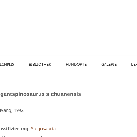
ICHNIS
BIBLIOTHEK
FUNDORTE
GALERIE
LE
igantspinosaurus
sichuanensis
yang, 1992
assifizierung:
Stegosauria