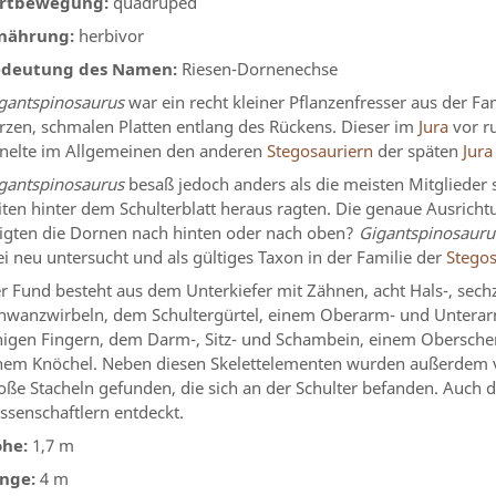
rtbewegung:
quadruped
nährung:
herbivor
deutung des Namen:
Riesen-Dornenechse
gantspinosaurus
war ein recht kleiner Pflanzenfresser aus der Fa
rzen, schmalen Platten entlang des Rückens. Dieser im
Jura
vor r
nelte im Allgemeinen den anderen
Stegosauriern
der späten
Jura
gantspinosaurus
besaß jedoch anders als die meisten Mitglieder 
iten hinter dem Schulterblatt heraus ragten. Die genaue Ausrichtu
igten die Dornen nach hinten oder nach oben?
Gigantspinosauru
i neu untersucht und als gültiges Taxon in der Familie der
Stegos
r Fund besteht aus dem Unterkiefer mit Zähnen, acht Hals-, sech
hwanzwirbeln, dem Schultergürtel, einem Oberarm- und Untera
nigen Fingern, dem Darm-, Sitz- und Schambein, einem Obersch
nem Knöchel. Neben diesen Skelettelementen wurden außerdem v
oße Stacheln gefunden, die sich an der Schulter befanden. Auch
ssenschaftlern entdeckt.
he:
1,7 m
nge:
4 m