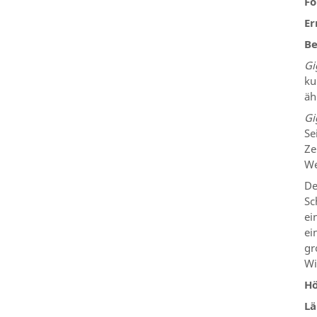
Fo
Er
Be
Gi
ku
äh
Gi
Se
Ze
We
De
Sc
ei
ei
gr
Wi
Hö
Lä