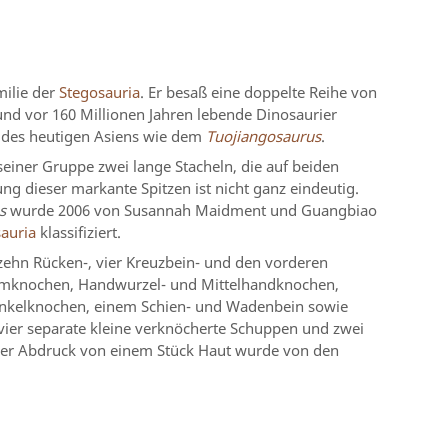
milie der
Stegosauria
. Er besaß eine doppelte Reihe von
und vor 160 Millionen Jahren lebende Dinosaurier
des heutigen Asiens wie dem
Tuojiangosaurus
.
seiner Gruppe zwei lange Stacheln, die auf beiden
ng dieser markante Spitzen ist nicht ganz eindeutig.
s
wurde 2006 von Susannah Maidment und Guangbiao
auria
klassifiziert.
zehn Rücken-, vier Kreuzbein- und den vorderen
rmknochen, Handwurzel- und Mittelhandknochen,
enkelknochen, einem Schien- und Wadenbein sowie
ier separate kleine verknöcherte Schuppen und zwei
 der Abdruck von einem Stück Haut wurde von den