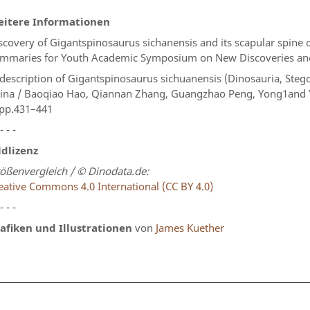
itere Informationen
scovery of Gigantspinosaurus sichanensis and its scapular spine o
mmaries for Youth Academic Symposium on New Discoveries and I
description of Gigantspinosaurus sichuanensis (Dinosauria, Stego
ina / Baoqiao Hao, Qiannan Zhang, Guangzhao Peng, Yong1and Ye, 
 pp.431–441
 - - -
ldlizenz
ößenvergleich / © Dinodata.de:
eative Commons 4.0 International (CC BY 4.0)
 - - -
afiken und Illustrationen
von
James Kuether