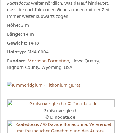
Kaatedocus
weiter nördlich, was darauf hindeutet,
dass die nachfolgenden Generationen mit der Zeit
immer weiter südwärts zogen.
Höhe:
3 m
Länge:
14 m
Gewicht:
14 to
Holotyp:
SMA 0004
Fundort:
Morrison Formation
, Howe Quarry,
Bighorn County, Wyoming, USA
Größenvergleich
© Dinodata.de