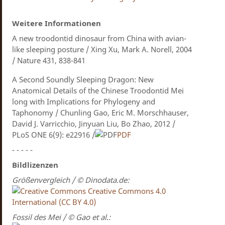
Weitere Informationen
A new troodontid dinosaur from China with avian-
like sleeping posture / Xing Xu, Mark A. Norell, 2004
/ Nature 431, 838-841
A Second Soundly Sleeping Dragon: New
Anatomical Details of the Chinese Troodontid Mei
long with Implications for Phylogeny and
Taphonomy / Chunling Gao, Eric M. Morschhauser,
David J. Varricchio, Jinyuan Liu, Bo Zhao, 2012 /
PLoS ONE 6(9): e22916 /
PDF
- - - - -
Bildlizenzen
Größenvergleich / © Dinodata.de:
Creative Commons 4.0
International (CC BY 4.0)
Fossil des Mei / © Gao et al.: