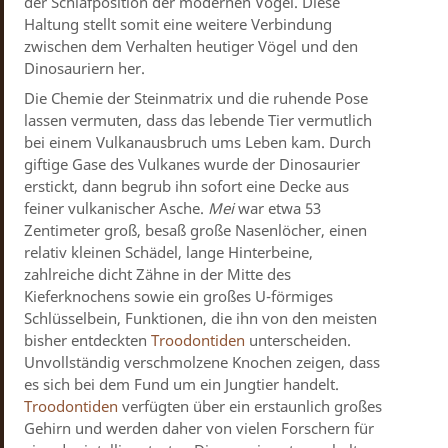
der Schlafposition der modernen Vögel. Diese
Haltung stellt somit eine weitere Verbindung
zwischen dem Verhalten heutiger Vögel und den
Dinosauriern her.
Die Chemie der Steinmatrix und die ruhende Pose
lassen vermuten, dass das lebende Tier vermutlich
bei einem Vulkanausbruch ums Leben kam. Durch
giftige Gase des Vulkanes wurde der Dinosaurier
erstickt, dann begrub ihn sofort eine Decke aus
feiner vulkanischer Asche.
Mei
war etwa 53
Zentimeter groß, besaß große Nasenlöcher, einen
relativ kleinen Schädel, lange Hinterbeine,
zahlreiche dicht Zähne in der Mitte des
Kieferknochens sowie ein großes U-förmiges
Schlüsselbein, Funktionen, die ihn von den meisten
bisher entdeckten
Troodontiden
unterscheiden.
Unvollständig verschmolzene Knochen zeigen, dass
es sich bei dem Fund um ein Jungtier handelt.
Troodontiden
verfügten über ein erstaunlich großes
Gehirn und werden daher von vielen Forschern für