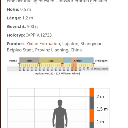
eine der intelligentesten Dinosaurierarten gehalten.
Höhe:
0,5 m
Länge:
1,2 m
Gewicht:
500 g
Holotyp:
IVPP V.12733
Fundort:
Yixian Formation
, Lujiatun, Shangyuan,
Beipiao Stadt, Provinz Liaoning, China