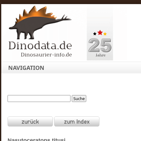
NAVIGATION
Nasutoceratops
titusi