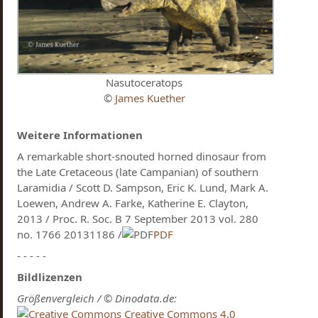
Nasutoceratops
©
James Kuether
Weitere Informationen
A remarkable short-snouted horned dinosaur from
the Late Cretaceous (late Campanian) of southern
Laramidia / Scott D. Sampson, Eric K. Lund, Mark A.
Loewen, Andrew A. Farke, Katherine E. Clayton,
2013 / Proc. R. Soc. B 7 September 2013 vol. 280
no. 1766 20131186 /
PDF
- - - - -
Bildlizenzen
Größenvergleich / © Dinodata.de:
Creative Commons 4.0