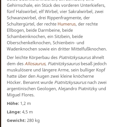
Gehirnschale, ein Stück des vorderen Unterkiefers,
fünf Halswirbel, elf Wirbel, vier Sakralwirbel, zwei
Schwanzwirbel, drei Rippenfragmente, der
Schultergürtel, der rechte
Humerus
, der rechte
Ellbogen, beide Darmbeine, beide
Schambeinknochen, ein Sitzbein, beide
Oberschenkelknochen, Schienbein- und
Wadenknochen sowie ein dritter Mittelfußknochen.
Der leichte Körperbau des
Piatnitzkysaurus
ähnelt
dem des
Allosaurus
,
Piatnitzkysaurus
besaß jedoch
muskulösere und längere Arme, sein bulliger Kopf
hatte über den Augen zwei kleine knöcherne
Höcker. Benannt wurde
Piatnitzkysaurus
nach zwei
argentinischen Geologen, Alejandro Piatnitzky und
Miguel Flores.
Höhe:
1,2 m
Länge:
4,5 m
Gewicht:
280 kg