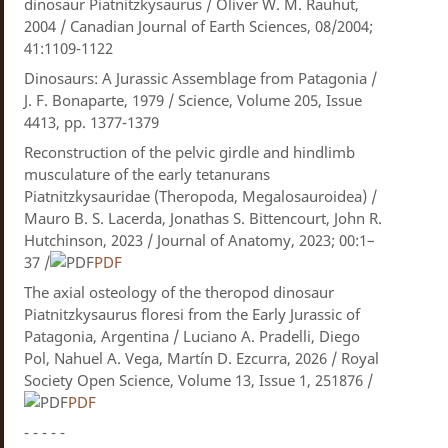
dinosaur Piatnitzkysaurus / Oliver W. M. Rauhut,
2004 / Canadian Journal of Earth Sciences, 08/2004;
41:1109-1122
Dinosaurs: A Jurassic Assemblage from Patagonia /
J. F. Bonaparte, 1979 / Science, Volume 205, Issue
4413, pp. 1377-1379
Reconstruction of the pelvic girdle and hindlimb
musculature of the early tetanurans
Piatnitzkysauridae (Theropoda, Megalosauroidea) /
Mauro B. S. Lacerda, Jonathas S. Bittencourt, John R.
Hutchinson, 2023 / Journal of Anatomy, 2023; 00:1–
37 /
PDF
The axial osteology of the theropod dinosaur
Piatnitzkysaurus floresi from the Early Jurassic of
Patagonia, Argentina / Luciano A. Pradelli, Diego
Pol, Nahuel A. Vega, Martín D. Ezcurra, 2026 / Royal
Society Open Science, Volume 13, Issue 1, 251876 /
PDF
- - - - -