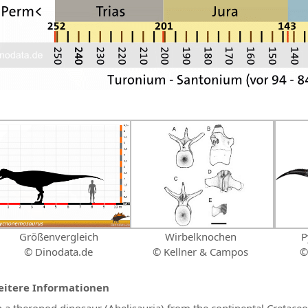
Größenvergleich
Wirbelknochen
P
© Dinodata.de
© Kellner & Campos
itere Informationen
 a theropod dinosaur (Abelisauria) from the continental Cretaceo