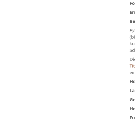
Fo
Er
Be
Py
(b
ku
Sc
Di
Ti
ei
Hö
Lä
Ge
Ho
Fu