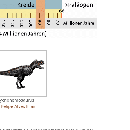
ycnonemosaurus
©
Felipe Alves Elias
us of Brazil / Alexander Wilhelm Armin Kellner,