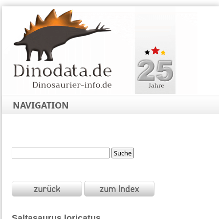
NAVIGATION
Saltasaurus
loricatus