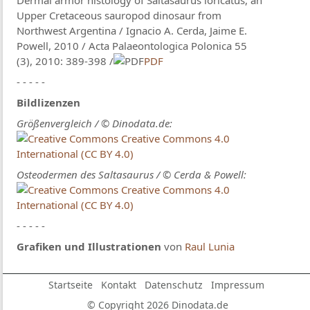
Dermal armor histology of Saltasaurus loricatus, an
Upper Cretaceous sauropod dinosaur from
Northwest Argentina / Ignacio A. Cerda, Jaime E.
Powell, 2010 / Acta Palaeontologica Polonica 55
(3), 2010: 389-398 /
PDF
- - - - -
Bildlizenzen
Größenvergleich / © Dinodata.de:
Creative Commons 4.0
International (CC BY 4.0)
Osteodermen des Saltasaurus / © Cerda & Powell:
Creative Commons 4.0
International (CC BY 4.0)
- - - - -
Grafiken und Illustrationen
von
Raul Lunia
Startseite
Kontakt
Datenschutz
Impressum
© Copyright 2026 Dinodata.de