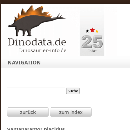
NAVIGATION
Santanaraptor
placidus