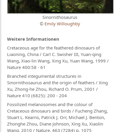
Sinornithosaurus
©
Emily Willoughby
Weitere Informationen
Cretaceous age for the feathered dinosaurs of
Liaoning, China / Carl C. Swisher III, Yuan-qing
Wang, Xiao-lin Wang, Xing Xu, Yuan Wang, 1999 /
Nature 400:58 - 61
Branched integumental structures in
Sinornithosaurus and the origin of feathers / Xing
Xu, Zhong-he Zhou, Richard O. Prum, 2001 /
Nature 410 (6825): 200 - 204
Fossilized melanosomes and the colour of
Cretaceous dinosaurs and birds / Fucheng Zhang,
Stuart L. Kearns, Patrick J. Orr, Michael J. Benton,
Zhonghe Zhou, Diane Johnson, Xing Xu, Xiaolin
Wang, 2010 / Nature, 463 (7284) p. 1075