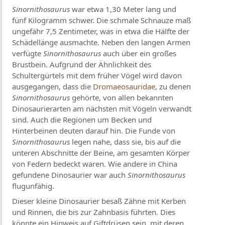
Sinornithosaurus
war etwa 1,30 Meter lang und
fünf Kilogramm schwer. Die schmale Schnauze maß
ungefähr 7,5 Zentimeter, was in etwa die Hälfte der
Schädellänge ausmachte. Neben den langen Armen
verfügte
Sinornithosaurus
auch über ein großes
Brustbein. Aufgrund der Ähnlichkeit des
Schultergürtels mit dem früher Vögel wird davon
ausgegangen, dass die
Dromaeosauridae
, zu denen
Sinornithosaurus
gehörte, von allen bekannten
Dinosaurierarten am nächsten mit Vögeln verwandt
sind. Auch die Regionen um Becken und
Hinterbeinen deuten darauf hin. Die Funde von
Sinornithosaurus
legen nahe, dass sie, bis auf die
unteren Abschnitte der Beine, am gesamten Körper
von Federn bedeckt waren. Wie andere in China
gefundene Dinosaurier war auch
Sinornithosaurus
flugunfähig.
Dieser kleine Dinosaurier besaß Zähne mit Kerben
und Rinnen, die bis zur Zahnbasis führten. Dies
könnte ein Hinweis auf Giftdrüsen sein, mit deren