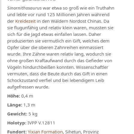
Sinornithosaurus
war etwa so groß wie ein Truthahn
und lebte vor rund 125 Millionen Jahren während
der
Kreidezeit
in den Wäldern Nordost Chinas. Da
sie flugunfähig und relativ klein waren, mussten sie
sich für die Jagd etwas einfallen lassen. Daher
produzierten sie vermutlich ein Gift, welches dem
Opfer über die oberen Zahnreihen einmassiert
wurde. Ihre Zähne waren relativ lang, wodurch sie
ohne großen Kraftaufwand durch das Gefieder von
Vögeln hindurchbeißen konnten. Wissenschaftler
vermuten, dass die Beute durch das Gift in einen
Schockzustand verfiel und bei lebendigem Leib
aufgefressen wurde.
Höhe:
0,4 m
Länge:
1,3 m
Gewicht:
5 kg
Holotyp:
IVPP V.12811
Fundort:
Yixian Formation
, Sihetun, Provinz