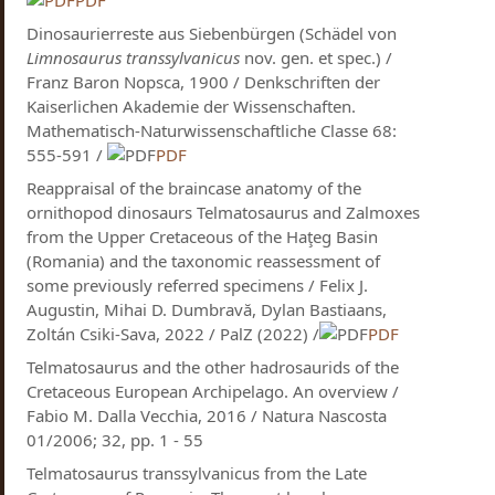
Dinosaurierreste aus Siebenbürgen (Schädel von
Limnosaurus transsylvanicus
nov. gen. et spec.) /
Franz Baron Nopsca, 1900 / Denkschriften der
Kaiserlichen Akademie der Wissenschaften.
Mathematisch-Naturwissenschaftliche Classe 68:
555-591 /
PDF
Reappraisal of the braincase anatomy of the
ornithopod dinosaurs Telmatosaurus and Zalmoxes
from the Upper Cretaceous of the Haţeg Basin
(Romania) and the taxonomic reassessment of
some previously referred specimens / Felix J.
Augustin, Mihai D. Dumbravă, Dylan Bastiaans,
Zoltán Csiki-Sava, 2022 / PalZ (2022) /
PDF
Telmatosaurus and the other hadrosaurids of the
Cretaceous European Archipelago. An overview /
Fabio M. Dalla Vecchia, 2016 / Natura Nascosta
01/2006; 32, pp. 1 - 55
Telmatosaurus transsylvanicus from the Late