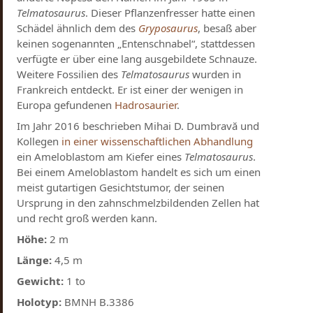
Telmatosaurus
. Dieser Pflanzenfresser hatte einen
Schädel ähnlich dem des
Gryposaurus
, besaß aber
keinen sogenannten „Entenschnabel“, stattdessen
verfügte er über eine lang ausgebildete Schnauze.
Weitere Fossilien des
Telmatosaurus
wurden in
Frankreich entdeckt. Er ist einer der wenigen in
Europa gefundenen
Hadrosaurier
.
Im Jahr 2016 beschrieben Mihai D. Dumbravă und
Kollegen
in einer wissenschaftlichen Abhandlung
ein Ameloblastom am Kiefer eines
Telmatosaurus
.
Bei einem Ameloblastom handelt es sich um einen
meist gutartigen Gesichtstumor, der seinen
Ursprung in den zahnschmelzbildenden Zellen hat
und recht groß werden kann.
Höhe:
2 m
Länge:
4,5 m
Gewicht:
1 to
Holotyp:
BMNH B.3386