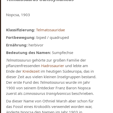
Nopcsa, 1903
Klassifizierung:
Telmatosauridae
Fortbewegung:
biped / quadruped
Ernährung:
herbivor
Bedeutung des Namen:
Sumpfechse
Telmatosaurus
gehörte zur großen Familie der
pflanzenfressenden
Hadrosaurier
und lebte am
Ende der
Kreidezeit
im heutigen Südeuropa, das in
dieser Zeit aus vielen kleinen Inselgruppen bestand.
Der erste Fund des
Telmatosaurus
wurde im Jahr
1900 von seinem Entdecker Franz Baron Nopsca
zuerst als
Limnosaurus transylvanicus
beschrieben.
Da dieser Name von Othniel Marsh aber schon für
das Fossil eines Krokodils verwendet worden war,
änderte Nopcsa den Namen im Jahr 1903 in