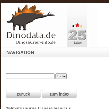
NAVIGATION
Telmatosaurus
transsylvanicus