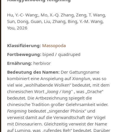
Hu, Y.-C- Wang;, Mo, X.-Q. Zhang, Zeng, T. Wang,
Sun, Dong, Guan, Liu, Zhang, Bing, Y.-M. Wang,
You, 2026
Klassifizierung:
Massopoda
Fortbewegung:
biped / quadruped
Ernährung:
herbivor
Bedeutung des Namen:
Der Gattungsname
kombiniert eine Anspielung auf
Xianglun
, was so
viel wie „wohlhabende Wolken“ bedeutet, mit dem
chinesischen Wort „
loong / long
" , was „Drache“
bedeutet. Die Artbezeichnung spiegelt die
chinesische Tradition großer Gelehrsamkeit wider.
Fengming
bedeutet „singender Phönix“ und
verweist damit auf die Verwandtschaft der Vögel
mit Dinosauriern. Gleichzeitig verweist der Name
auf Luming, was „rufendes Reh“ bedeutet. Darüber