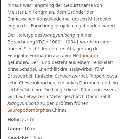
hinaus war Fengming der Geburtsname von
Meister Lin Fengmian, dem Gründer der
Chinesischen Kunstakademie, dessen Mitarbeiter
eng in das Forschungsprojekt eingebunden waren.
Der Holotyp des
Xiangyunloong
mit der
Bezeichnung YDDY 10001-10041 wurde in einer
oberen Schicht der unteren Ablagerung der
Fengjiahe Formation aus dem
Hettangium
gefunden. Der Fund besteht aus einem Teilskelett
ohne Schädel. Er enthält drei Halswirbel, fünf
Brustwirbel, fünfzehn Schwanzwirbel, Rippen, etwa
zehn Chevronknochen, ein linkes Darmbein und ein
rechtes Sitzbein. Die Länge dieses Pflanzenfressers
wird auf etwa zehn Meter geschätzt. Damit zählt
Xiangyunloong
zu den größten frühen
Sauropodomorphen
Chinas.
Höhe:
2,7 m
Länge:
10 m
Gewicht:
1,5 to