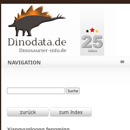
NAVIGATION
Xiangyunloong
fengming