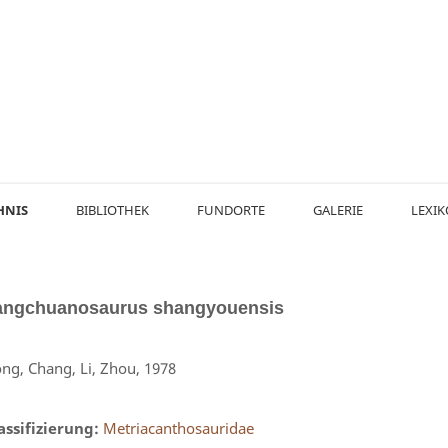
HNIS
BIBLIOTHEK
FUNDORTE
GALERIE
LEXI
angchuanosaurus
shangyouensis
ng, Chang, Li, Zhou, 1978
assifizierung:
Metriacanthosauridae