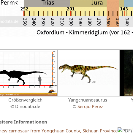
Größenvergleich
Yangchuanosaurus
© Dinodata.de
©
Sergio Perez
itere Informationen
new carnosaur from Yongchuan County, Sichuan Province
/