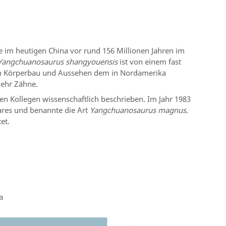
te im heutigen China vor rund 156 Millionen Jahren im
Yangchuanosaurus shangyouensis
ist von einem fast
e im Körperbau und Aussehen dem in Nordamerika
mehr Zähne.
 Kollegen wissenschaftlich beschrieben. Im Jahr 1983
ares und benannte die Art
Yangchuanosaurus magnus
.
et.
a