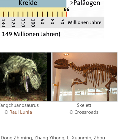
Yangchuanosaurus
Skelett
©
Raul Lunia
© Crossroads
 Dong Zhiming, Zhang Yihong, Li Xuanmin, Zhou