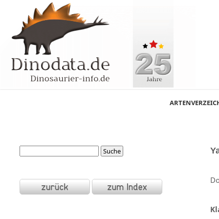
ARTENVERZEIC
Y
Do
Kl