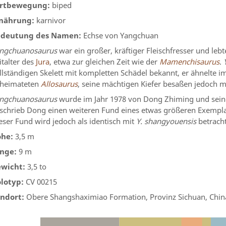
rtbewegung:
biped
nährung:
karnivor
deutung des Namen:
Echse von Yangchuan
ngchuanosaurus
war ein großer, kräftiger Fleischfresser und leb
italter des
Jura
, etwa zur gleichen Zeit wie der
Mamenchisaurus
.
llständigen Skelett mit kompletten Schädel bekannt, er ähnelt
heimateten
Allosaurus
, seine mächtigen Kiefer besaßen jedoch 
ngchuanosaurus
wurde im Jahr 1978 von Dong Zhiming und seinen
schrieb Dong einen weiteren Fund eines etwas größeren Exempl
eser Fund wird jedoch als identisch mit
Y. shangyouensis
betracht
he:
3,5 m
nge:
9 m
wicht:
3,5 to
lotyp:
CV 00215
ndort:
Obere Shangshaximiao Formation, Provinz Sichuan, Chin