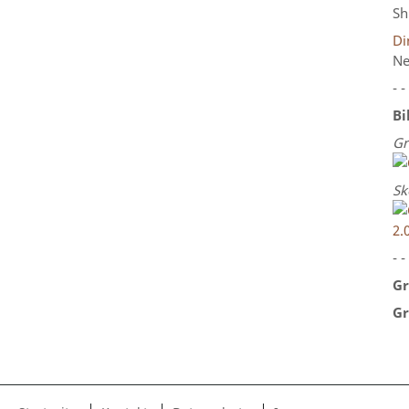
Sh
Di
Ne
- -
Bi
Gr
Sk
2.
- -
Gr
Gr