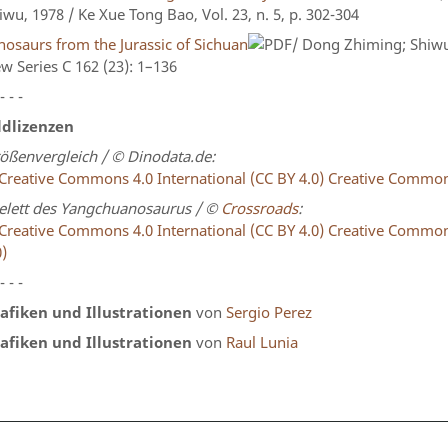
iwu, 1978 / Ke Xue Tong Bao, Vol. 23, n. 5, p. 302-304
nosaurs from the Jurassic of Sichuan
/ Dong Zhiming; Shiwu
w Series C 162 (23): 1–136
 - - -
ldlizenzen
ößenvergleich / © Dinodata.de:
Creative Commons 
elett des Yangchuanosaurus / ©
Crossroads
:
Creative Common
0)
 - - -
afiken und Illustrationen
von
Sergio Perez
afiken und Illustrationen
von
Raul Lunia