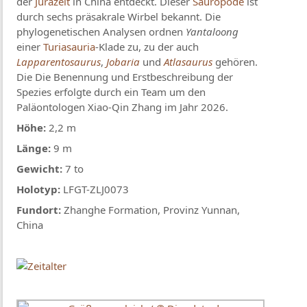
der
Jurazeit
in China entdeckt. Dieser
Sauropode
ist
durch sechs präsakrale Wirbel bekannt. Die
phylogenetischen Analysen ordnen
Yantaloong
einer
Turiasauria
-Klade zu, zu der auch
Lapparentosaurus
,
Jobaria
und
Atlasaurus
gehören.
Die Die Benennung und Erstbeschreibung der
Spezies erfolgte durch ein Team um den
Paläontologen Xiao-Qin Zhang im Jahr 2026.
Höhe:
2,2 m
Länge:
9 m
Gewicht:
7 to
Holotyp:
LFGT-ZLJ0073
Fundort:
Zhanghe Formation, Provinz Yunnan,
China