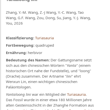
Zhang, Y.-M. Wang, Z.-J Wang, Y.-C. Wang, Tao
Wang, G.F. Wang, Zou, Dong, Su, Jiang, Y.-J. Wang,
You, 2026
Klassifizierung:
Turiasauria
Fortbewegung:
quadruped
Ernährung:
herbivor
Bedeutung des Namen:
Der Gattungsname setzt
sich aus den chinesischen Wörtern "
Yanta
" (einem
historischen Ort nahe der Fundstelle), und "loong"
(Drache) zusammen. Der Artname "
lini
" ehrt
Wenxun Lin, einen wichtigen chinesischen
Paläontologen.
Yantaloong lini
war ein Mitglied der
Turiasauria
.
Das Fossil wurde in einer etwa 180 Millionen Jahre
alten Gesteinsschicht in der Zhanghe Formation aus