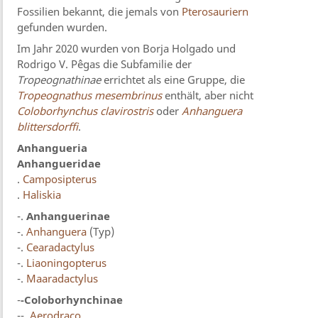
Fossilien bekannt, die jemals von
Pterosauriern
gefunden wurden.
Im Jahr 2020 wurden von Borja Holgado und
Rodrigo V. Pêgas die Subfamilie der
Tropeognathinae
errichtet als eine Gruppe, die
Tropeognathus mesembrinus
enthält, aber nicht
Coloborhynchus clavirostris
oder
Anhanguera
blittersdorffi
.
Anhangueria
Anhangueridae
.
Camposipterus
.
Haliskia
-.
Anhanguerinae
-.
Anhanguera
(Typ)
-.
Cearadactylus
-.
Liaoningopterus
-.
Maaradactylus
-
-
Coloborhynchinae
--.
Aerodraco