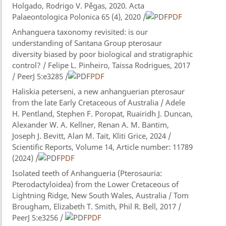
Holgado, Rodrigo V. Pêgas, 2020. Acta
Palaeontologica Polonica 65 (4), 2020 /
PDF
Anhanguera taxonomy revisited: is our
understanding of Santana Group pterosaur
diversity biased by poor biological and stratigraphic
control? / Felipe L. Pinheiro​, Taissa Rodrigues, 2017
/ PeerJ 5:e3285 /
PDF
Haliskia peterseni, a new anhanguerian pterosaur
from the late Early Cretaceous of Australia / Adele
H. Pentland, Stephen F. Poropat, Ruairidh J. Duncan,
Alexander W. A. Kellner, Renan A. M. Bantim,
Joseph J. Bevitt, Alan M. Tait, Kliti Grice, 2024 /
Scientific Reports, Volume 14, Article number: 11789
(2024) /
PDF
Isolated teeth of Anhangueria (Pterosauria:
Pterodactyloidea) from the Lower Cretaceous of
Lightning Ridge, New South Wales, Australia / Tom
Brougham​, Elizabeth T. Smith, Phil R. Bell, 2017 /
PeerJ 5:e3256 /
PDF