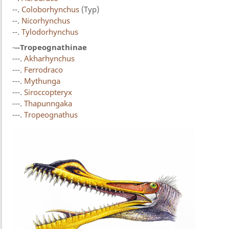
--.
Coloborhynchus
(Typ)
--.
Nicorhynchus
--.
Tylodorhynchus
-
--
Tropeognathinae
---.
Akharhynchus
---.
Ferrodraco
---.
Mythunga
---.
Siroccopteryx
---.
Thapunngaka
---.
Tropeognathus