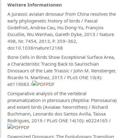
Weitere Informationen
A Jurassic avialan dinosaur from China resolves the
early phylogenetic history of birds / Pascal
Godefroit, Andrea Cau, Hu Dong-Yu, François
Escuillie, Wu Wenhao, Gareth Dyke, 2013 / Nature
498, Nr. 7454, 2013, P. 359–362,
doi:10.1038/nature12168
Bone Cells in Birds Show Exceptional Surface Area,
a Characteristic Tracing Back to Saurischian
Dinosaurs of the Late Triassic / John M. Rensberger,
Ricardo N. Martínez, 2015 / PLoS ONE 10(4):
e0119083 /
PDF
Comparative analysis of the vertebral
pneumatization in pterosaurs (Reptilia: Pterosauria)
and extant birds (Avialae: Neornithes) / Richard
Buchmann, Leonardo dos Santos Avilla, Taissa
Rodrigues, 2019 / PLoS ONE 14(10): e0224165 /
PDF
Downsized Dinosaurs: The Evolutionary Transition