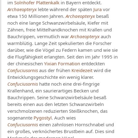
im
Solnhofer Plattenkalk
in Bayern entdeckt.
Archaeopteryx
lebte während der späten
Jura
vor
etwa 150 Millionen Jahren.
Archaeopteryx
besaß
noch eine lange Schwanzwirbelsäule, Kiefer mit
Zähnen, freie Mittelhandknochen mit Krallen und
Bauchrippen, vermutlich war
Archaeopteryx
auch
warmblütig. Lange Zeit spekulierten die Forscher
darüber, wie die Vögel zu Federn kamen und wie sie
die Flugfähigkeit erlangten. Seit den im Jahr 1995 in
der chinesischen
Yixian Formation
entdeckten
Confuciusornis
aus der frühen
Kreidezeit
wird die
Entwicklungsgeschichte ein wenig klarer.
Confuciusornis
hatte noch eine drei-fingrige
Krallenhand, ein saurierartiges Becken und
Bauchrippen. Seine Schwanzwirbelsäule besaß
bereits einen aus den letzten Schwanzwirbeln
verschmolzenen reduzierten Steißknochen, das
sogenannte
Pygostyl
. Auch wies
Confuciusornis
einen zahnlosen Hornschnabel und
ein großes, verknöchertes Brustbein auf. Dies sind