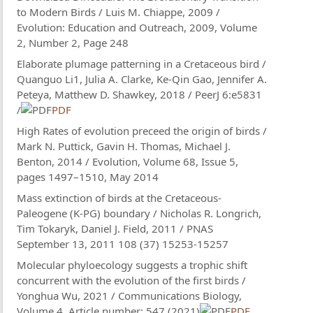
to Modern Birds / Luis M. Chiappe, 2009 /
Evolution: Education and Outreach, 2009, Volume
2, Number 2, Page 248
Elaborate plumage patterning in a Cretaceous bird /
Quanguo Li1, Julia A. Clarke, Ke-Qin Gao, Jennifer A.
Peteya, Matthew D. Shawkey, 2018 / PeerJ 6:e5831
/
PDF
High Rates of evolution preceed the origin of birds /
Mark N. Puttick, Gavin H. Thomas, Michael J.
Benton, 2014 / Evolution, Volume 68, Issue 5,
pages 1497–1510, May 2014
Mass extinction of birds at the Cretaceous-
Paleogene (K-PG) boundary / Nicholas R. Longrich,
Tim Tokaryk, Daniel J. Field, 2011 / PNAS
September 13, 2011 108 (37) 15253-15257
Molecular phyloecology suggests a trophic shift
concurrent with the evolution of the first birds /
Yonghua Wu, 2021 / Communications Biology,
Volume 4, Article number: 547 (2021)
PDF