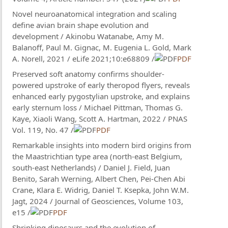
Novel neuroanatomical integration and scaling
define avian brain shape evolution and
development / Akinobu Watanabe, Amy M.
Balanoff, Paul M. Gignac, M. Eugenia L. Gold, Mark
A. Norell, 2021 / eLife 2021;10:e68809 /
PDF
Preserved soft anatomy confirms shoulder-
powered upstroke of early theropod flyers, reveals
enhanced early pygostylian upstroke, and explains
early sternum loss / Michael Pittman, Thomas G.
Kaye, Xiaoli Wang, Scott A. Hartman, 2022 / PNAS
Vol. 119, No. 47 /
PDF
Remarkable insights into modern bird origins from
the Maastrichtian type area (north-east Belgium,
south-east Netherlands) / Daniel J. Field, Juan
Benito, Sarah Werning, Albert Chen, Pei-Chen Abi
Crane, Klara E. Widrig, Daniel T. Ksepka, John W.M.
Jagt, 2024 / Journal of Geosciences, Volume 103,
e15 /
PDF
Shrinking dinosaurs and the evolution of