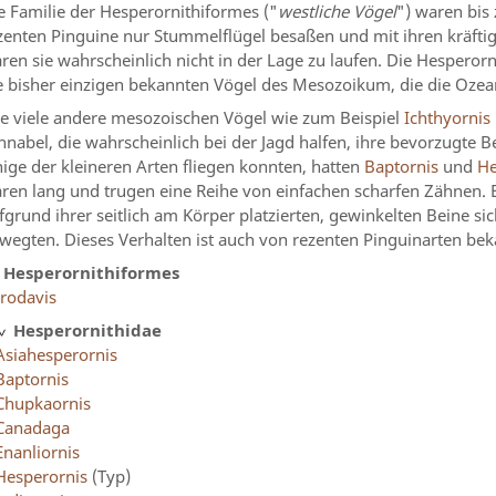
e Familie der Hesperornithiformes ("
westliche Vögel
") waren bis
zenten Pinguine nur Stummelflügel besaßen und mit ihren kräft
ren sie wahrscheinlich nicht in der Lage zu laufen. Die Hespero
e bisher einzigen bekannten Vögel des Mesozoikum, die die Ozea
e viele andere mesozoischen Vögel wie zum Beispiel
Ichthyornis
hnabel, die wahrscheinlich bei der Jagd halfen, ihre bevorzugte 
nige der kleineren Arten fliegen konnten, hatten
Baptornis
und
He
ren lang und trugen eine Reihe von einfachen scharfen Zähnen. 
fgrund ihrer seitlich am Körper platzierten, gewinkelten Beine 
wegten. Dieses Verhalten ist auch von rezenten Pinguinarten bek
Hesperornithiformes
rodavis
Hesperornithidae
Asiahesperornis
Baptornis
Chupkaornis
Canadaga
Enanliornis
Hesperornis
(Typ)