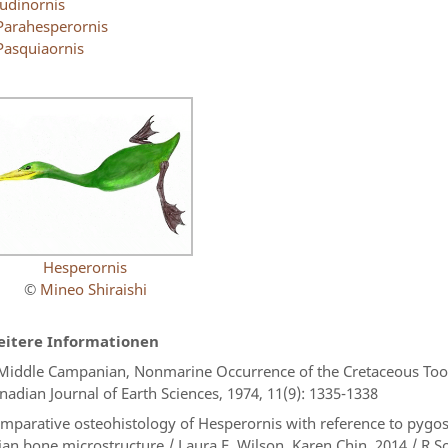
Judinornis
Parahesperornis
Pasquiaornis
Hesperornis
©
Mineo Shiraishi
itere Informationen
Middle Campanian, Nonmarine Occurrence of the Cretaceous Tooth
nadian Journal of Earth Sciences, 1974, 11(9): 1335-1338
mparative osteohistology of Hesperornis with reference to pygosc
ian bone microstructure / Laura E. Wilson, Karen Chin, 2014 / R.S