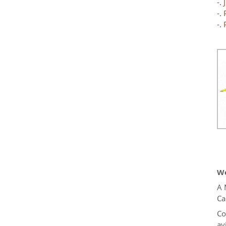
-.
-.
-.
We
A 
Ca
Co
av