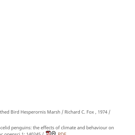
ed Bird Hesperornis Marsh / Richard C. Fox , 1974 /
elid penguins: the effects of climate and behaviour on
oc.opensci.1: 140245 /
PDF