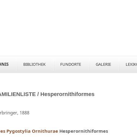
HNIS
BIBLIOTHEK
FUNDORTE
GALERIE
LEXI
AMILIENLISTE /
Hesperornithiformes
rbringer, 1888
es
Pygostylia
Ornithurae
Hesperornithiformes