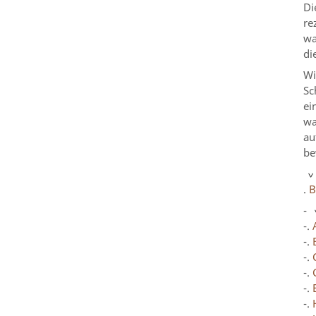
Di
re
wa
di
Wi
Sc
ei
wa
au
be
.
B
-
-.
-.
-.
-.
-.
-.