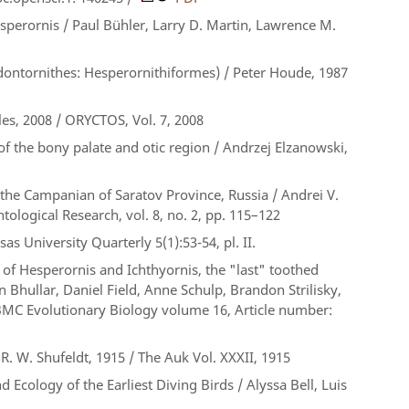
esperornis
/ Paul Bühler, Larry D. Martin, Lawrence M.
Odontornithes: Hesperornithiformes)
/ Peter Houde, 1987
les, 2008 / ORYCTOS, Vol. 7, 2008
f the bony palate and otic region / Andrzej Elzanowski,
the Campanian of Saratov Province, Russia / Andrei V.
ological Research, vol. 8, no. 2, pp. 115–122
s University Quarterly 5(1):53-54, pl. II.
 of Hesperornis and Ichthyornis, the "last" toothed
Bhullar, Daniel Field, Anne Schulp, Brandon Strilisky,
/ BMC Evolutionary Biology volume 16, Article number:
. W. Shufeldt, 1915 / The Auk Vol. XXXII, 1915
 Ecology of the Earliest Diving Birds / Alyssa Bell, Luis