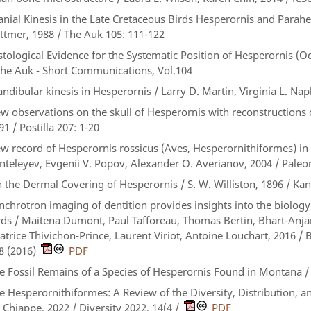
anial Kinesis in the Late Cretaceous Birds Hesperornis and Parah
ttmer, 1988 / The Auk 105: 111-122
stological Evidence for the Systematic Position of Hesperornis (
The Auk - Short Communications, Vol.104
ndibular kinesis in Hesperornis / Larry D. Martin, Virginia L. Nap
w observations on the skull of Hesperornis with reconstructions o
91 / Postilla 207: 1-20
w record of Hesperornis rossicus (Aves, Hesperornithiformes) in 
nteleyev, Evgenii V. Popov, Alexander O. Averianov, 2004 / Paleont
 the Dermal Covering of Hesperornis / S. W. Williston, 1896 / Kansa
nchrotron imaging of dentition provides insights into the biology
rds / Maitena Dumont, Paul Tafforeau, Thomas Bertin, Bhart-Anjan 
atrice Thivichon-Prince, Laurent Viriot, Antoine Louchart, 2016 
8 (2016)
PDF
e Fossil Remains of a Species of Hesperornis Found in Montana / R
e Hesperornithiformes: A Review of the Diversity, Distribution, and
 Chiappe, 2022 / Diversity 2022, 14(4 /
PDF