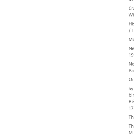
Cr
Wi
Hi
/ 
Ma
Ne
19
Ne
Pa
On
Sy
bi
Bé
17
Th
Th
M.