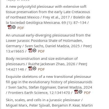
A new polycotylid plesiosaur with extensive soft
tissue preservation from the early Late Cretaceous
of northeast Mexico / Frey et al., 2017 / Boletín de
la Sociedad Geológica Mexicana. 69 (1): 87–134 /
PDF
An unusual early-diverging plesiosauroid from the
Lower Jurassic Posidonia Shale of Holzmaden,
Germany / Sven Sachs, Daniel Madzia, 2025 / PeerJ
13:e19665 /
PDF
Body reconstruction and size estimation of
plesiosaurs / Ruizhe Jackevan Zhao​, 2026 / PeerJ
14:e21146 /
PDF
Exquisite skeletons of a new transitional plesiosaur
fill gap in the evolutionary history of plesiosauroids
/ Sven Sachs, Stefan Eggmaier, Daniel Madzia, 2024
/ Frontiers Earth Sciience, 12:1341470 /
PDF
Skin, scales, and cells in a Jurassic plesiosaur /
Miguel Marx, Peter Sjövall, Benjamin P. Kear, Martin