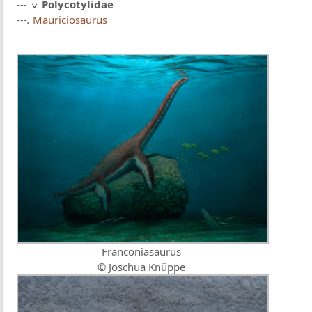
---
Polycotylidae
---.
Mauriciosaurus
Franconiasaurus
© Joschua Knüppe