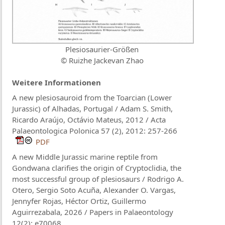
Plesiosaurier-Größen
© Ruizhe Jackevan Zhao
Weitere Informationen
A new plesiosauroid from the Toarcian (Lower
Jurassic) of Alhadas, Portugal / Adam S. Smith,
Ricardo Araújo, Octávio Mateus, 2012 / Acta
Palaeontologica Polonica 57 (2), 2012: 257-266
PDF
A new Middle Jurassic marine reptile from
Gondwana clarifies the origin of Cryptoclidia, the
most successful group of plesiosaurs / Rodrigo A.
Otero, Sergio Soto Acuña, Alexander O. Vargas,
Jennyfer Rojas, Héctor Ortiz, Guillermo
Aguirrezabala, 2026 / Papers in Palaeontology
12(2): e70068