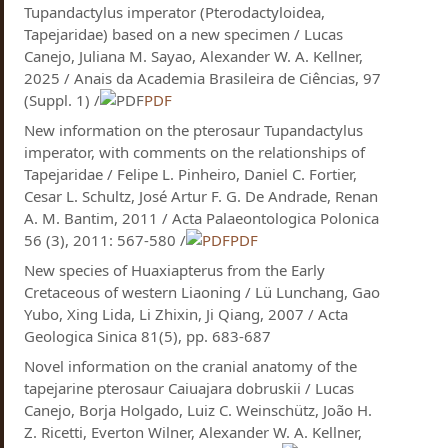
Tupandactylus imperator (Pterodactyloidea,
Tapejaridae) based on a new specimen / Lucas
Canejo, Juliana M. Sayao, Alexander W. A. Kellner,
2025 / Anais da Academia Brasileira de Ciências, 97
(Suppl. 1) /
PDF
New information on the pterosaur Tupandactylus
imperator, with comments on the relationships of
Tapejaridae / Felipe L. Pinheiro, Daniel C. Fortier,
Cesar L. Schultz, José Artur F. G. De Andrade, Renan
A. M. Bantim, 2011 / Acta Palaeontologica Polonica
56 (3), 2011: 567-580 /
PDF
New species of Huaxiapterus from the Early
Cretaceous of western Liaoning / Lü Lunchang, Gao
Yubo, Xing Lida, Li Zhixin, Ji Qiang, 2007 / Acta
Geologica Sinica 81(5), pp. 683-687
Novel information on the cranial anatomy of the
tapejarine pterosaur Caiuajara dobruskii / Lucas
Canejo, Borja Holgado, Luiz C. Weinschütz, João H.
Z. Ricetti, Everton Wilner, Alexander W. A. Kellner,