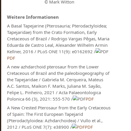
© Mark Witton
Weitere Informationen
A Basal Tapejarine (Pterosauria; Pterodactyloidea;
Tapejaridae) from the Crato Formation, Early
Cretaceous of Brazil / Rodrigo Vargas Pêgas, Maria
Eduarda de Castro Leal, Alexander Wilhelm Armin
Kellner, 2016 / PLoS ONE 11(9): e0162692 /
PDF
A new azhdarchoid pterosaur from the Lower
Cretaceous of Brazil and the paleobiogeography of
the Tapejaridae / Gabriela M. Cerqueira, Mateus
A.C. Santos, Maikon F. Marks, Juliana M. Sayão,
Felipe L. Pinheiro, 2021 / Acta Palaeontologica
Polonica 66 (3), 2021: 555-570 /
PDF
A New Crested Pterosaur from the Early Cretaceous
of Spain: The First European Tapejarid
(Pterodactyloidea: Azhdarchoidea) / Vullo et al.,
2012 / PLoS ONE 7(7): e38900 /
PDF