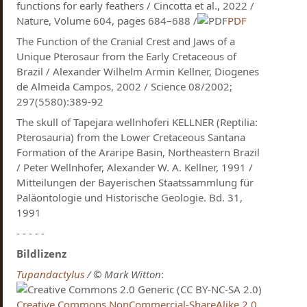
functions for early feathers / Cincotta et al., 2022 /
Nature, Volume 604, pages 684–688 /
PDF
The Function of the Cranial Crest and Jaws of a
Unique Pterosaur from the Early Cretaceous of
Brazil / Alexander Wilhelm Armin Kellner, Diogenes
de Almeida Campos, 2002 / Science 08/2002;
297(5580):389-92
The skull of Tapejara wellnhoferi KELLNER (Reptilia:
Pterosauria) from the Lower Cretaceous Santana
Formation of the Araripe Basin, Northeastern Brazil
/ Peter Wellnhofer, Alexander W. A. Kellner, 1991 /
Mitteilungen der Bayerischen Staatssammlung für
Paläontologie und Historische Geologie. Bd. 31,
1991
- - - - -
Bildlizenz
Tupandactylus
/ © Mark Witton
:
Creative Commons NonCommercial-ShareAlike 2.0