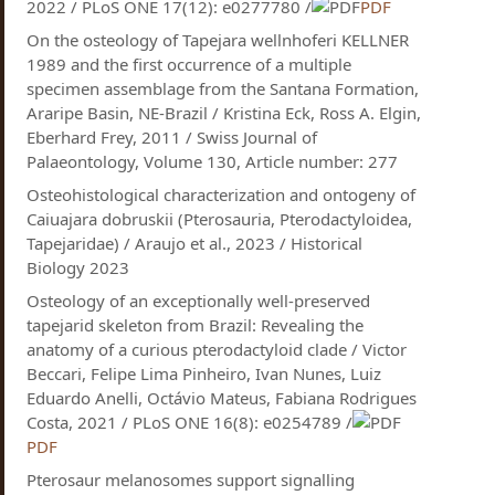
2022 / PLoS ONE 17(12): e0277780 /
PDF
On the osteology of Tapejara wellnhoferi KELLNER
1989 and the first occurrence of a multiple
specimen assemblage from the Santana Formation,
Araripe Basin, NE-Brazil / Kristina Eck, Ross A. Elgin,
Eberhard Frey, 2011 / Swiss Journal of
Palaeontology, Volume 130, Article number: 277
Osteohistological characterization and ontogeny of
Caiuajara dobruskii (Pterosauria, Pterodactyloidea,
Tapejaridae) / Araujo et al., 2023 / Historical
Biology 2023
Osteology of an exceptionally well-preserved
tapejarid skeleton from Brazil: Revealing the
anatomy of a curious pterodactyloid clade / Victor
Beccari, Felipe Lima Pinheiro, Ivan Nunes, Luiz
Eduardo Anelli, Octávio Mateus, Fabiana Rodrigues
Costa, 2021 / PLoS ONE 16(8): e0254789 /
PDF
Pterosaur melanosomes support signalling