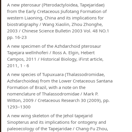
A new pterosaur (Pterodactyloidea, Tapejaridae)
from the Early Cretaceous Jiufotang Formation of
western Liaoning, China and its implications for
biostratigraphy / Wang Xiaolin, Zhou Zhonghe,
2003 / Chinese Science Bulletin 2003 Vol. 48 NO.1
pp. 16-23
A new specimen of the Azhdarchoid pterosaur
Tapejara wellnhoferi / Ross A. Elgin, Hebert
Campos, 2011 / Historical Biology, iFirst article,
2011, 1 - 6
A new species of Tupuxuara (Thalassodromidae,
Azhdarchoidea) from the Lower Cretaceous Santana
Formation of Brazil, with a note on the
nomenclature of Thalassodromidae / Mark P.
Witton, 2009 / Cretaceous Research 30 (2009), pp.
1293–1300
A new wing skeleton of the Jehol tapejarid
Sinopterus and its implications for ontogeny and
paleoecology of the Tapejaridae / Chang-Fu Zhou,