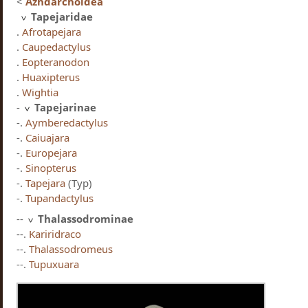
<
Azhdarchoidea
Tapejaridae
.
Afrotapejara
.
Caupedactylus
.
Eopteranodon
.
Huaxipterus
.
Wightia
-
Tapejarinae
-.
Aymberedactylus
-.
Caiuajara
-.
Europejara
-.
Sinopterus
-.
Tapejara
(Typ)
-.
Tupandactylus
--
Thalassodrominae
--.
Kariridraco
--.
Thalassodromeus
--.
Tupuxuara