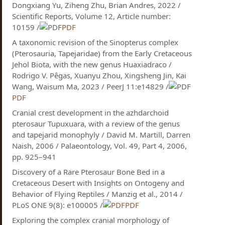
Dongxiang Yu, Ziheng Zhu, Brian Andres, 2022 /
Scientific Reports, Volume 12, Article number:
10159 /
PDF
A taxonomic revision of the Sinopterus complex
(Pterosauria, Tapejaridae) from the Early Cretaceous
Jehol Biota, with the new genus Huaxiadraco /
Rodrigo V. Pêgas, Xuanyu Zhou​, Xingsheng Jin, Kai
Wang, Waisum Ma, 2023 / PeerJ 11:e14829 /
PDF
Cranial crest development in the azhdarchoid
pterosaur Tupuxuara, with a review of the genus
and tapejarid monophyly / David M. Martill, Darren
Naish, 2006 / Palaeontology, Vol. 49, Part 4, 2006,
pp. 925–941
Discovery of a Rare Pterosaur Bone Bed in a
Cretaceous Desert with Insights on Ontogeny and
Behavior of Flying Reptiles / Manzig et al., 2014 /
PLoS ONE 9(8): e100005 /
PDF
Exploring the complex cranial morphology of