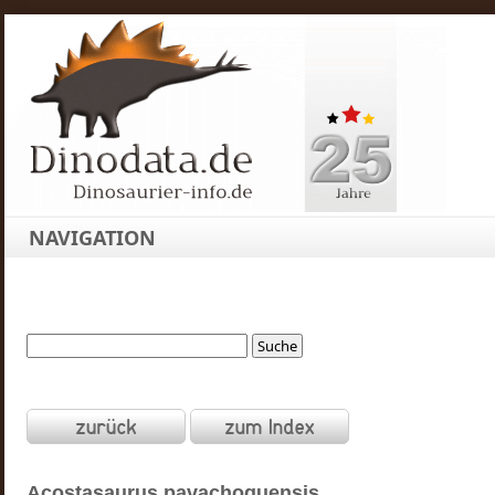
NAVIGATION
Acostasaurus
pavachoquensis