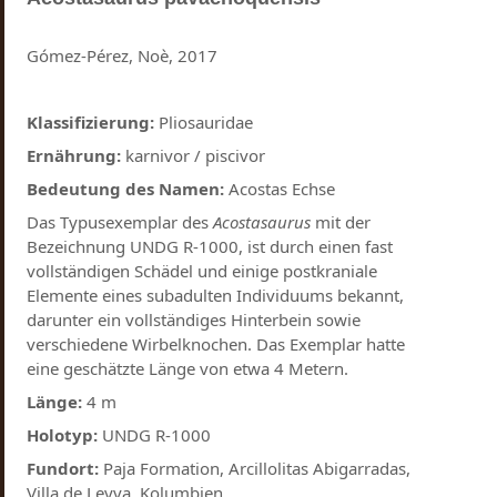
Gómez-Pérez, Noè, 2017
Klassifizierung:
Pliosauridae
Ernährung:
karnivor / piscivor
Bedeutung des Namen:
Acostas Echse
Das Typusexemplar des
Acostasaurus
mit der
Bezeichnung UNDG R-1000, ist durch einen fast
vollständigen Schädel und einige postkraniale
Elemente eines subadulten Individuums bekannt,
darunter ein vollständiges Hinterbein sowie
verschiedene Wirbelknochen. Das Exemplar hatte
eine geschätzte Länge von etwa 4 Metern.
Länge:
4 m
Holotyp:
UNDG R-1000
Fundort:
Paja Formation, Arcillolitas Abigarradas,
Villa de Leyva, Kolumbien