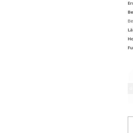
Er
Be
Be
Lä
Ho
Fu