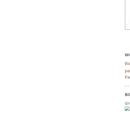
We
Bo
pa
Pa
- -
Bi
Gr