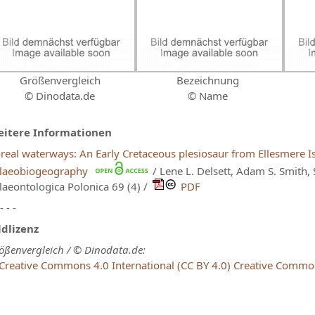
Größenvergleich
Bezeichnung
© Dinodata.de
© Name
itere Informationen
real waterways: An Early Cretaceous plesiosaur from Ellesmere Is
laeobiogeography
/ Lene L. Delsett, Adam S. Smith,
laeontologica Polonica 69 (4) /
PDF
 - - -
ldlizenz
ößenvergleich / © Dinodata.de:
Creative Commons