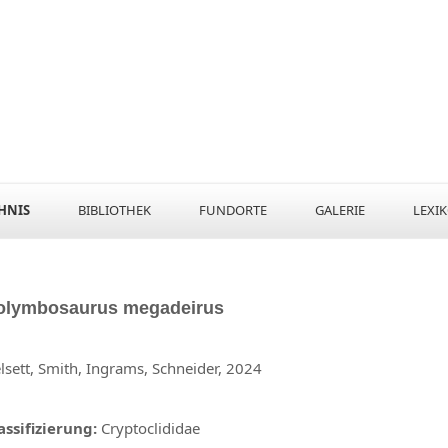
HNIS
BIBLIOTHEK
FUNDORTE
GALERIE
LEXI
olymbosaurus
megadeirus
lsett, Smith, Ingrams, Schneider, 2024
assifizierung:
Cryptoclididae