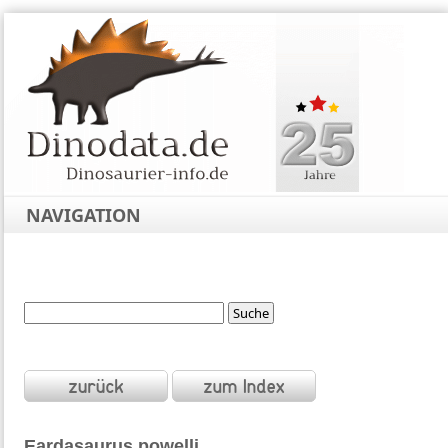
NAVIGATION
Eardasaurus
powelli