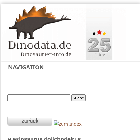
NAVIGATION
Plesiosaurus
dolichodeirus