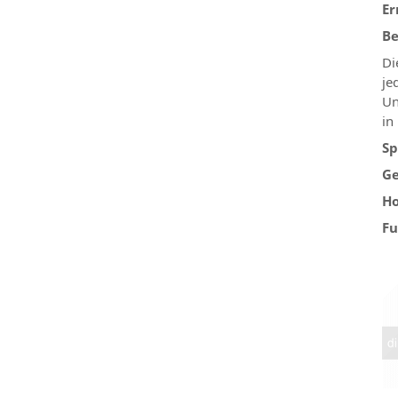
Er
Be
Di
je
Un
in
Sp
Ge
Ho
Fu