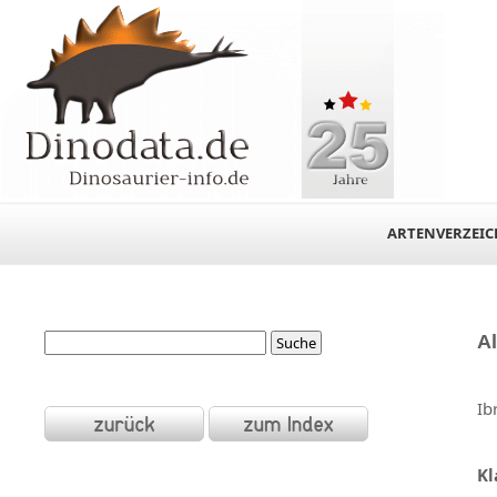
ARTENVERZEIC
A
Ib
Kl