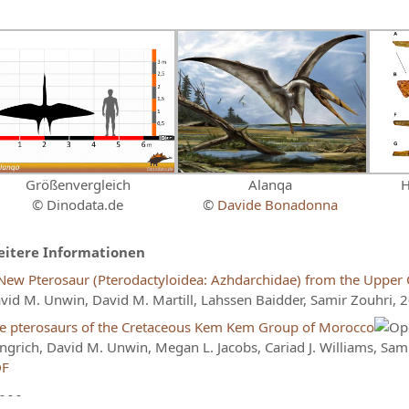
Größenvergleich
Alanqa
H
© Dinodata.de
©
Davide Bonadonna
itere Informationen
New Pterosaur (Pterodactyloidea: Azhdarchidae) from the Upper
vid M. Unwin, David M. Martill, Lahssen Baidder, Samir Zouhri, 
e pterosaurs of the Cretaceous Kem Kem Group of Morocco
ngrich, David M. Unwin, Megan L. Jacobs, Cariad J. Williams, Sami
DF
 - - -