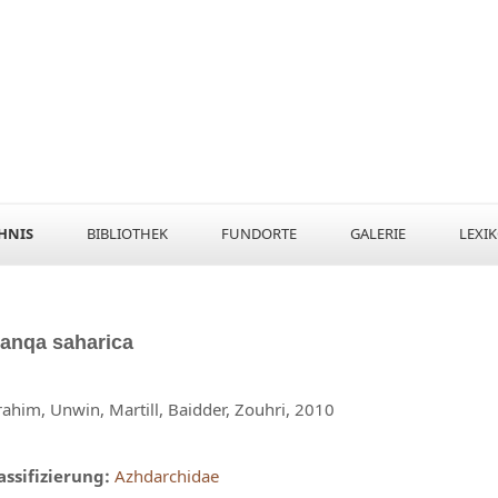
HNIS
BIBLIOTHEK
FUNDORTE
GALERIE
LEXI
lanqa
saharica
rahim, Unwin, Martill, Baidder, Zouhri, 2010
assifizierung:
Azhdarchidae