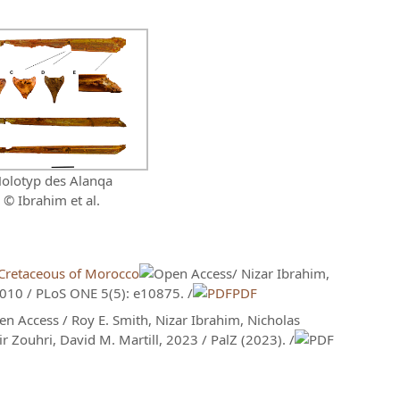
olotyp des Alanqa
© Ibrahim et al.
 Cretaceous of Morocco
/ Nizar Ibrahim,
2010 / PLoS ONE 5(5): e10875. /
PDF
/ Roy E. Smith, Nizar Ibrahim, Nicholas
r Zouhri, David M. Martill, 2023 / PalZ (2023). /