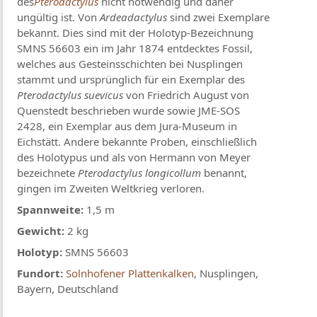
des
Pterodactylus
nicht notwendig und daher
ungültig ist. Von
Ardeadactylus
sind zwei Exemplare
bekannt. Dies sind mit der Holotyp-Bezeichnung
SMNS 56603 ein im Jahr 1874 entdecktes Fossil,
welches aus Gesteinsschichten bei Nusplingen
stammt und ursprünglich für ein Exemplar des
Pterodactylus suevicus
von Friedrich August von
Quenstedt beschrieben wurde sowie JME-SOS
2428, ein Exemplar aus dem Jura-Museum in
Eichstätt. Andere bekannte Proben, einschließlich
des Holotypus und als von Hermann von Meyer
bezeichnete
Pterodactylus longicollum
benannt,
gingen im Zweiten Weltkrieg verloren.
Spannweite:
1,5 m
Gewicht:
2 kg
Holotyp:
SMNS 56603
Fundort:
Solnhofener Plattenkalken
, Nusplingen,
Bayern, Deutschland