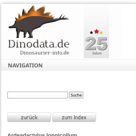
NAVIGATION
Ardeadactylus
longicollum