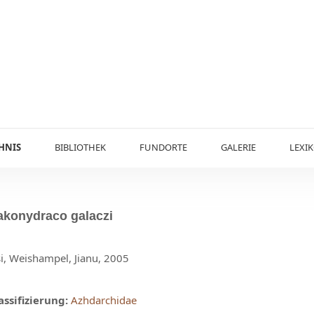
HNIS
BIBLIOTHEK
FUNDORTE
GALERIE
LEXI
akonydraco
galaczi
i, Weishampel, Jianu, 2005
assifizierung:
Azhdarchidae