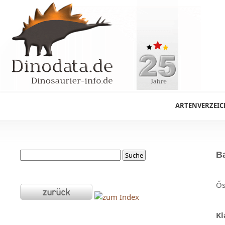
ARTENVERZEIC
B
Ős
Kl