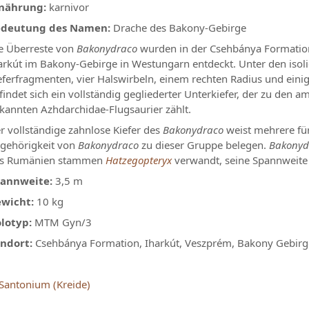
nährung:
karnivor
deutung des Namen:
Drache des Bakony-Gebirge
e Überreste von
Bakonydraco
wurden in der Csehbánya Formation
arkút im Bakony-Gebirge in Westungarn entdeckt. Unter den isol
eferfragmenten, vier Halswirbeln, einem rechten Radius und ein
findet sich ein vollständig gegliederter Unterkiefer, der zu den a
kannten Azhdarchidae-Flugsaurier zählt.
r vollständige zahnlose Kiefer des
Bakonydraco
weist mehrere fü
gehörigkeit von
Bakonydraco
zu dieser Gruppe belegen.
Bakonyd
s Rumänien stammen
Hatzegopteryx
verwandt, seine Spannweite 
annweite:
3,5 m
wicht:
10 kg
lotyp:
MTM Gyn/3
ndort:
Csehbánya Formation, Iharkút, Veszprém, Bakony Gebirg