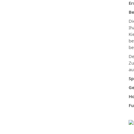
Er
Be
Di
Ih
Ki
be
be
De
Zu
au
Sp
Ge
Ho
Fu