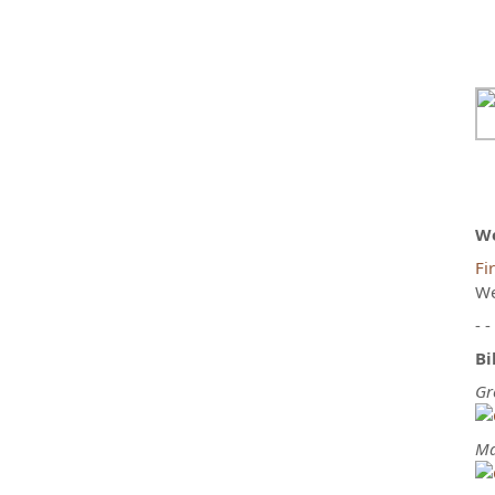
We
Fi
We
- -
Bi
Gr
Ma