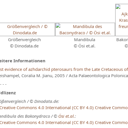
Größenvergleich
Mandibula
Bako
© Dinodata.de
© Ösi et.al.
itere Informationen
rst evidence of azhdarchid pterosaurs from the Late Cretaceous 
ishampel, Coralia M. Jianu, 2005 / Acta Palaeontologica Polonica
 - - -
ldlizenz
ößenvergleich / © Dinodata.de:
Creative Commons
ndibula des Bakonydraco / ©
Ösi et.al.
:
Creative Commons