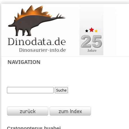
NAVIGATION
Cratonopterus
huabei