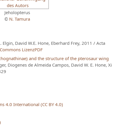
Jeholopterus
©
N. Tamura
. Elgin, David W.E. Hone, Eberhard Frey, 2011 / Acta
PDF
achognathinae) and the structure of the pterosaur wing
nger, Diogenes de Almeida Campos, David W. E. Hone, Xi
329
 4.0 International (CC BY 4.0)
)