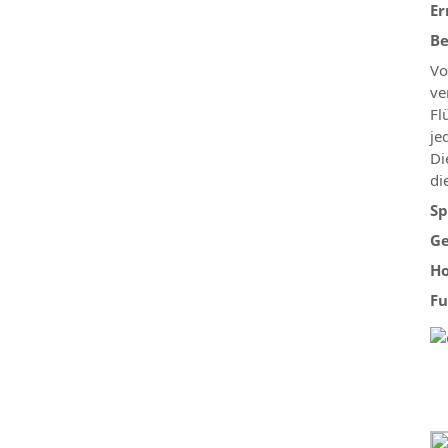
Er
Be
V
ve
Fl
je
Di
di
Sp
Ge
Ho
Fu