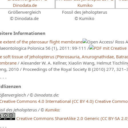
Größenvergleich
Fossil des Jeholopterus
© Dinodata.de
© Kumiko
itere Informationen
e extent of the pterosaur flight membrane
/ Ross A
laeontologica Polonica 56 (1), 2011: 99-111 /
e soft tissue of Jeholopterus (Pterosauria, Anurognathidae, Batr
embrane
/ Alexander W. A. Kellner, Xiaolin Wang, Helmut Tischli
ng, 2010 / Proceedings of the Royal Society B (2010) 277, 321–
 - - -
ldlizenzen
ößenvergleich / © Dinodata.de:
Creative Commons
ssil des Jeholopterus / ©
Kumiko
:
Creative Commons ShareAlike 2.0 Generic (CC BY-SA 2.0
 - - -