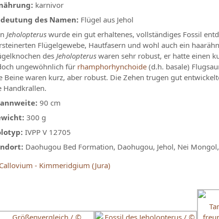
nährung:
karnivor
deutung des Namen:
Flügel aus Jehol
on
Jeholopterus
wurde ein gut erhaltenes, vollständiges Fossil entd
rsteinerten Flügelgewebe, Hautfasern und wohl auch ein haarähnl
ügelknochen des
Jeholopterus
waren sehr robust, er hatte einen k
doch ungewöhnlich für
rhamphorhynchoide
(d.h. basale) Flugsau
e Beine waren kurz, aber robust. Die Zehen trugen gut entwickelt
e Handkrallen.
annweite:
90 cm
wicht:
300 g
lotyp:
IVPP V 12705
ndort:
Daohugou Bed Formation, Daohugou, Jehol, Nei Mongol,