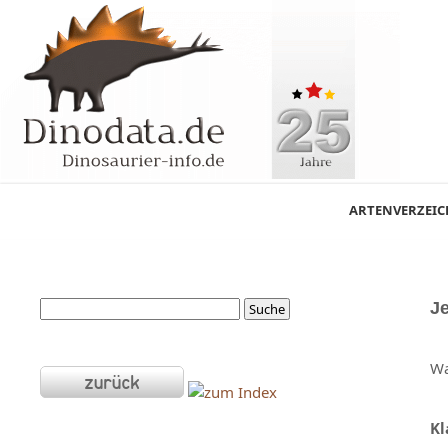
ARTENVERZEIC
J
Wa
Kl