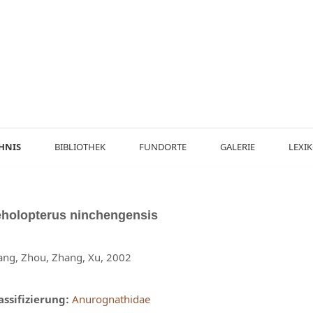
HNIS
BIBLIOTHEK
FUNDORTE
GALERIE
LEXI
eholopterus
ninchengensis
ng, Zhou, Zhang, Xu, 2002
assifizierung:
Anurognathidae