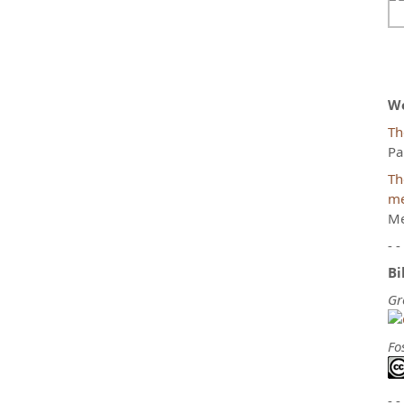
We
Th
Pa
Th
m
Me
- -
Bi
Gr
Fo
- -