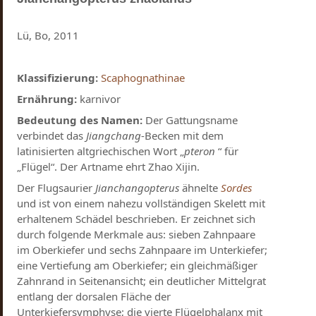
Lü, Bo, 2011
Klassifizierung:
Scaphognathinae
Ernährung:
karnivor
Bedeutung des Namen:
Der Gattungsname
verbindet das
Jiangchang
-Becken mit dem
latinisierten altgriechischen Wort „
pteron
“ für
„Flügel“. Der Artname ehrt Zhao Xijin.
Der Flugsaurier
Jianchangopterus
ähnelte
Sordes
und ist von einem nahezu vollständigen Skelett mit
erhaltenem Schädel beschrieben. Er zeichnet sich
durch folgende Merkmale aus: sieben Zahnpaare
im Oberkiefer und sechs Zahnpaare im Unterkiefer;
eine Vertiefung am Oberkiefer; ein gleichmäßiger
Zahnrand in Seitenansicht; ein deutlicher Mittelgrat
entlang der dorsalen Fläche der
Unterkiefersymphyse; die vierte Flügelphalanx mit