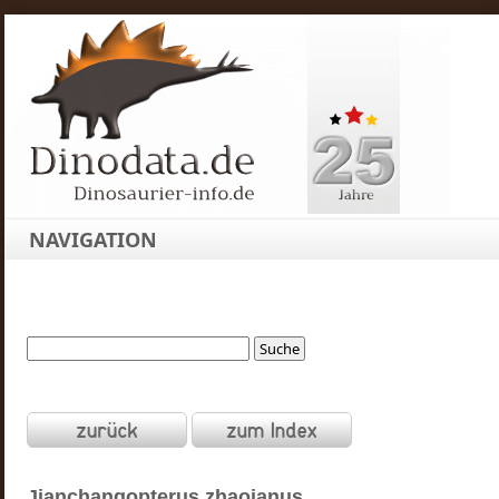
NAVIGATION
Jianchangopterus
zhaoianus