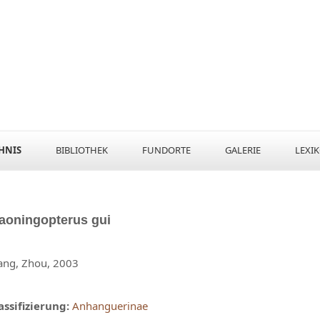
HNIS
BIBLIOTHEK
FUNDORTE
GALERIE
LEXI
iaoningopterus
gui
ng, Zhou, 2003
assifizierung:
Anhanguerinae