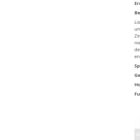
Er
Be
Li
un
Ze
ni
de
en
Sp
Ge
Ho
Fu