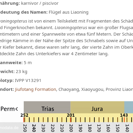
nährung:
karnivor / piscivor
deutung des Namen:
Flügel aus Liaoning
aoningopterus
ist von einem Teilskelett mit Fragmenten des Schäde
d Fingerknochen bekannt.
Liaoningopterus
war ein großer Flugsa
ntimetern und einer Spannweite von etwa fünf Metern. Der Schäd
edrige Kämme in der Nähe der Spitze des Schnabels sowie auf Un
r Kiefer bekannt, diese waren sehr lang, der vierte Zahn im Oberk
tdeckte Zahn des Unterkiefers war 4 Zentimeter lang.
annweite:
5 m
wicht:
23 kg
lotyp:
IVPP V13291
ndort:
Jiufotang Formation
, Chaoyang, Xiaoyugou, Provinz Liaon