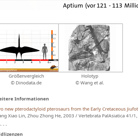
Größenvergleich
Holotyp
© Dinodata.de
© Wang et al.
itere Informationen
o new pterodactyloid pterosaurs from the Early Cretaceous Jiufo
ng Xiao Lin, Zhou Zhong He, 2003 / Vertebrata PalAsiatica 41/1, 
 - - -
ldlizenzen