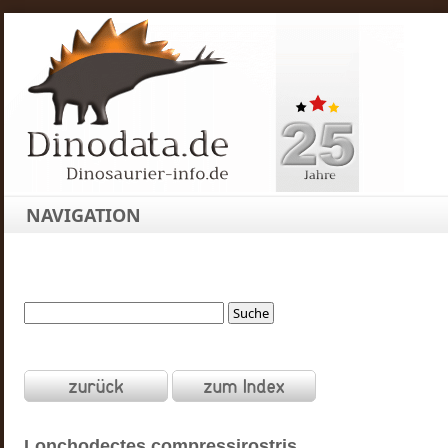
NAVIGATION
Lonchodectes
compressirostris