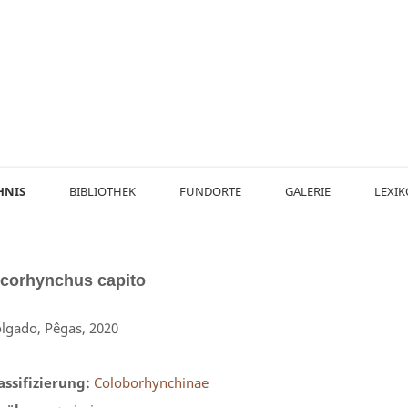
HNIS
BIBLIOTHEK
FUNDORTE
GALERIE
LEXI
icorhynchus
capito
lgado, Pêgas, 2020
assifizierung:
Coloborhynchinae