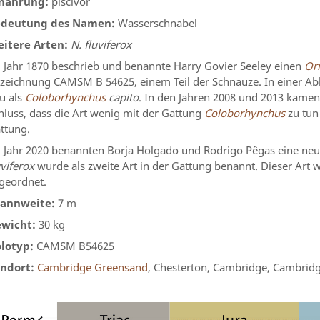
nährung:
piscivor
deutung des Namen:
Wasserschnabel
itere Arten:
N. fluviferox
 Jahr 1870 beschrieb und benannte Harry Govier Seeley einen
Or
zeichnung CAMSM B 54625, einem Teil der Schnauze. In einer Ab
u als
Coloborhynchus
capito
. In den Jahren 2008 und 2013 kamen
hluss, dass die Art wenig mit der Gattung
Coloborhynchus
zu tun
ttung.
 Jahr 2020 benannten Borja Holgado und Rodrigo Pêgas eine neu
uviferox
wurde als zweite Art in der Gattung benannt. Dieser Art
geordnet.
annweite:
7 m
wicht:
30 kg
lotyp:
CAMSM B54625
ndort:
Cambridge Greensand
, Chesterton, Cambridge, Cambridg