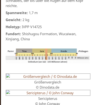
Schnabels, der bis über die Augen auf dem Kopf
reichte.
Spannweite:
1,7 m
Gewicht:
2 kg
Holotyp:
IVPP V14725
Fundort:
Shishugou Formation, Wucaiwan,
Xinjiang, China
Größenvergleich
© Dinodata.de
Sericipterus
© John Conway