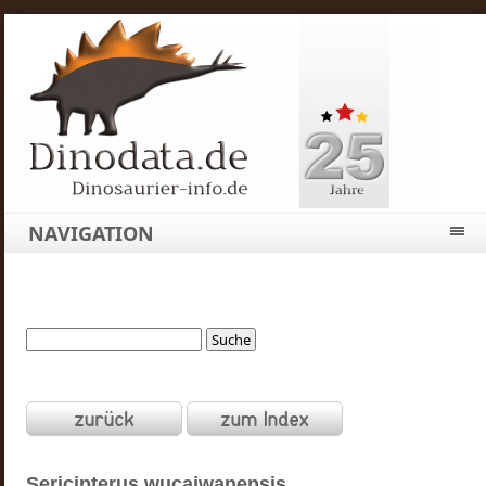
NAVIGATION
Sericipterus
wucaiwanensis