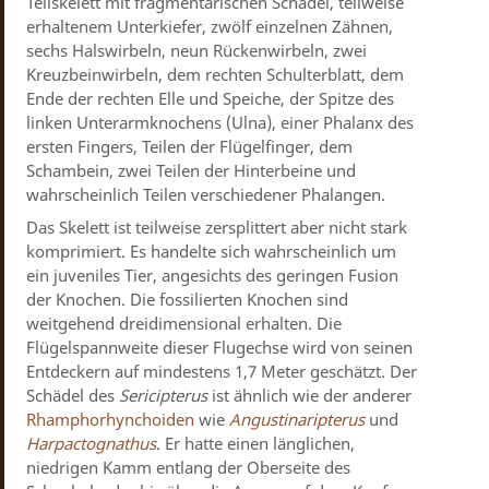
Teilskelett mit fragmentarischen Schädel, teilweise
erhaltenem Unterkiefer, zwölf einzelnen Zähnen,
sechs Halswirbeln, neun Rückenwirbeln, zwei
Kreuzbeinwirbeln, dem rechten Schulterblatt, dem
Ende der rechten Elle und Speiche, der Spitze des
linken Unterarmknochens (Ulna), einer Phalanx des
ersten Fingers, Teilen der Flügelfinger, dem
Schambein, zwei Teilen der Hinterbeine und
wahrscheinlich Teilen verschiedener Phalangen.
Das Skelett ist teilweise zersplittert aber nicht stark
komprimiert. Es handelte sich wahrscheinlich um
ein juveniles Tier, angesichts des geringen Fusion
der Knochen. Die fossilierten Knochen sind
weitgehend dreidimensional erhalten. Die
Flügelspannweite dieser Flugechse wird von seinen
Entdeckern auf mindestens 1,7 Meter geschätzt. Der
Schädel des
Sericipterus
ist ähnlich wie der anderer
Rhamphorhynchoiden
wie
Angustinaripterus
und
Harpactognathus
. Er hatte einen länglichen,
niedrigen Kamm entlang der Oberseite des